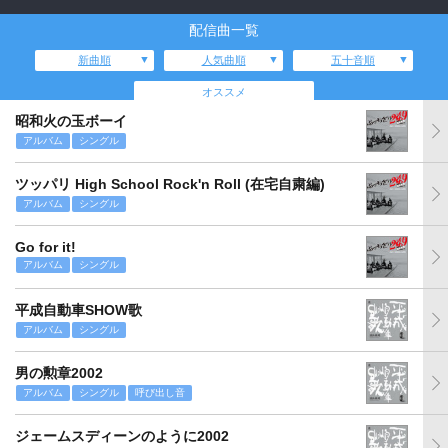
配信曲一覧
新曲順
人気曲順
五十音順
オススメ
昭和火の玉ボーイ
アルバム
シングル
ツッパリ High School Rock'n Roll (在宅自粛編)
アルバム
シングル
Go for it!
アルバム
シングル
平成自動車SHOW歌
アルバム
シングル
男の勲章2002
アルバム
シングル
呼び出し音
ジェームスディーンのように2002