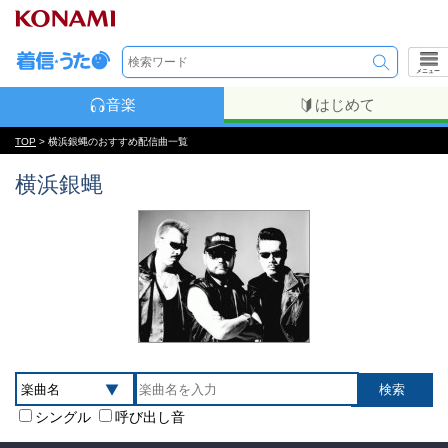
メニュー
音楽
はじめて
TOP
> 横浜銀蝿のおすすめ配信曲一覧
横浜銀蝿
シングル
呼び出し音