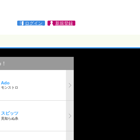
ログイン
新規登録
め！
Ado
モンストロ
スピッツ
見知らぬ糸