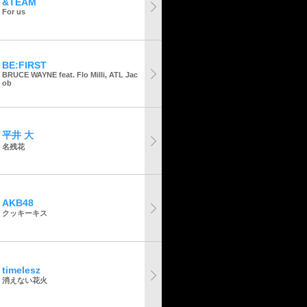
&TEAM
For us
BE:FIRST
BRUCE WAYNE feat. Flo Milli, ATL Jac
ob
平井 大
名残花
AKB48
クッキーキス
timelesz
消えない花火