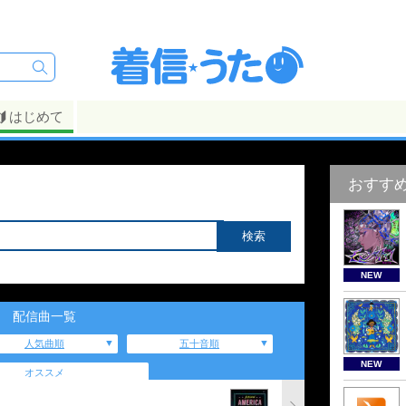
はじめて
おすす
NEW
配信曲一覧
人気曲順
五十音順
NEW
オススメ