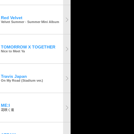
Red Velvet
Velvet Summer - Summer Mini Album
TOMORROW X TOGETHER
Nice to Meet Ya
Travis Japan
On My Road (Stadium ver.)
ME:I
花咲く道