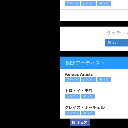
アルバム
シングル
着うた
ダッチ・
着うた
関連アーティスト
Various Artists
アルバム
シングル
着うた
トロ・イ・モワ
シングル
着うた
グレイス・ミッチェル
シングル
着うた