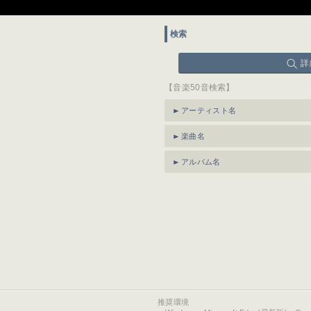
検索
詳
【音楽50音検索】
アーティスト名
楽曲名
アルバム名
推奨環境