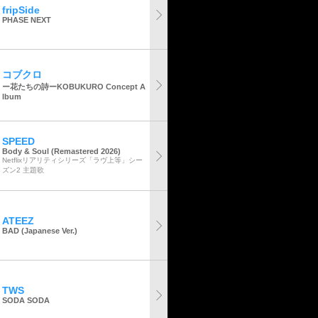
fripSide
PHASE NEXT
コブクロ
ー花たちの詩ーKOBUKURO Concept A
lbum
SPEED
Body & Soul (Remastered 2026)
Netflixリアリティシリーズ「ラヴ上等」シー
ズン2 主題歌
ATEEZ
BAD (Japanese Ver.)
TWS
SODA SODA