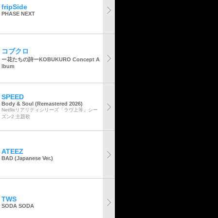
fripSide
PHASE NEXT
コブクロ
ー花たちの詩ーKOBUKURO Concept A
lbum
SPEED
Body & Soul (Remastered 2026)
Netflixリアリティシリーズ「ラヴ上等」シー
ズン2 主題歌
ATEEZ
BAD (Japanese Ver.)
TWS
SODA SODA