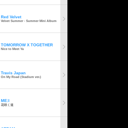
Red Velvet
Velvet Summer - Summer Mini Album
TOMORROW X TOGETHER
Nice to Meet Ya
Travis Japan
On My Road (Stadium ver.)
ME:I
花咲く道