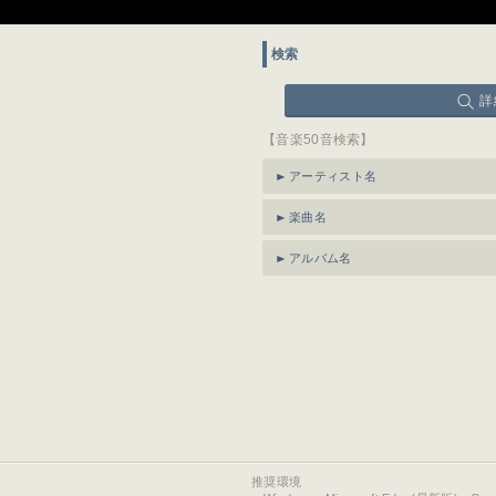
検索
詳
【音楽50音検索】
アーティスト名
楽曲名
アルバム名
推奨環境