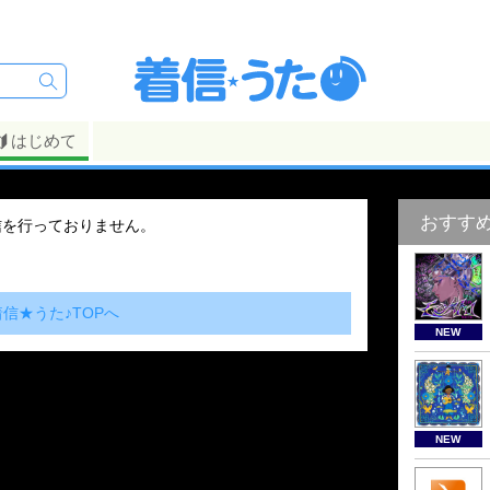
はじめて
おすす
信を行っておりません。
着信★うた♪TOPへ
NEW
NEW