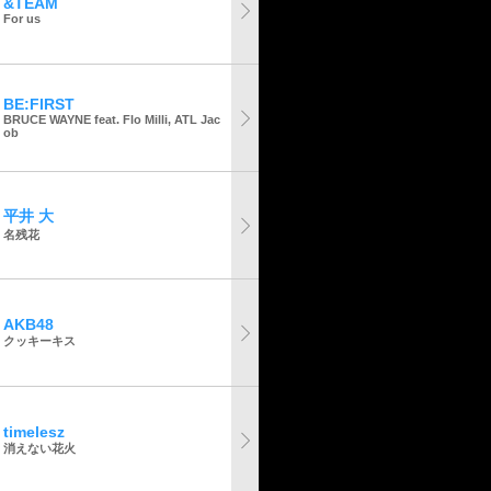
&TEAM
For us
BE:FIRST
BRUCE WAYNE feat. Flo Milli, ATL Jac
ob
平井 大
名残花
AKB48
クッキーキス
timelesz
消えない花火