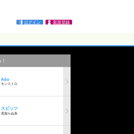
ログイン
新規登録
め！
Ado
モンストロ
スピッツ
見知らぬ糸