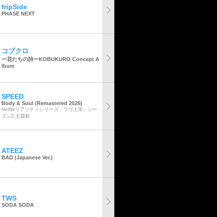
fripSide
PHASE NEXT
コブクロ
ー花たちの詩ーKOBUKURO Concept A
lbum
SPEED
Body & Soul (Remastered 2026)
Netflixリアリティシリーズ「ラヴ上等」シー
ズン2 主題歌
ATEEZ
BAD (Japanese Ver.)
TWS
SODA SODA