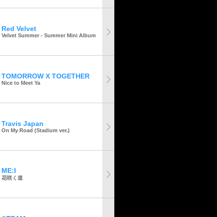
Red Velvet
Velvet Summer - Summer Mini Album
TOMORROW X TOGETHER
Nice to Meet Ya
Travis Japan
On My Road (Stadium ver.)
ME:I
花咲く道