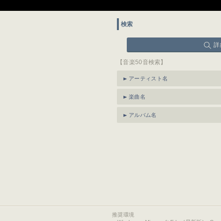
検索
詳
【音楽50音検索】
アーティスト名
楽曲名
アルバム名
推奨環境