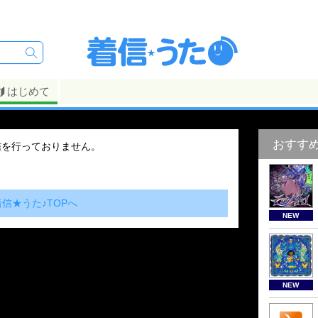
はじめて
おすす
信を行っておりません。
着信★うた♪TOPへ
NEW
NEW