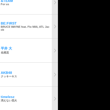
&TEAM
For us
BE:FIRST
BRUCE WAYNE feat. Flo Milli, ATL Jac
ob
平井 大
名残花
AKB48
クッキーキス
timelesz
消えない花火