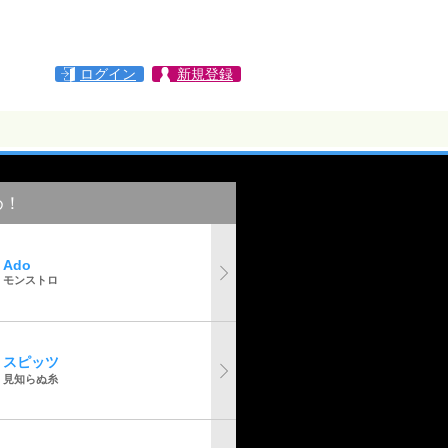
ログイン
新規登録
め！
Ado
モンストロ
スピッツ
見知らぬ糸