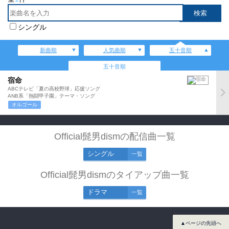
シングル
新曲順
人気曲順
五十音順
五十音順
宿命
ABCテレビ「夏の高校野球」応援ソング
ANB系「熱闘甲子園」テーマ・ソング
オルゴール
Official髭男dismの配信曲一覧
シングル
一覧
Official髭男dismのタイアップ曲一覧
ドラマ
一覧
▲ページの先頭へ