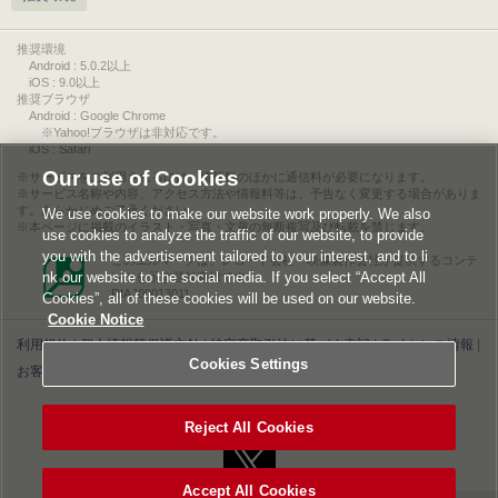
推奨環境
Android : 5.0.2以上
iOS : 9.0以上
推奨ブラウザ
Android : Google Chrome
※Yahoo!ブラウザは非対応です。
iOS : Safari
Our use of Cookies
サービスをご利用されるには、情報料のほかに通信料が必要になります。
サービス名称や内容、アクセス方法や情報料等は、予告なく変更する場合がありま
す。あらかじめご了承ください。
We use cookies to make our website work properly. We also
本ページに掲載のイラスト・写真・文章の無断複写及び転載を禁じます。
use cookies to analyze the traffic of our website, to provide
you with the advertisement tailored to your interest, and to li
このエルマークは、レコード会社・映像製作会社が提供するコンテ
nk our website to the social media. If you select “Accept All
ンツを示す登録商標です。
RIAJ00013011
Cookies”, all of these cookies will be used on our website.
Cookie Notice
利用規約
|
個人情報等保護方針
|
特定商取引法に基づく表記
|
ライセンス情報
|
Cookies Settings
お客様情報の外部送信について
|
Cookies Settings
©2026 Konami Digital Entertainment
Reject All Cookies
Accept All Cookies