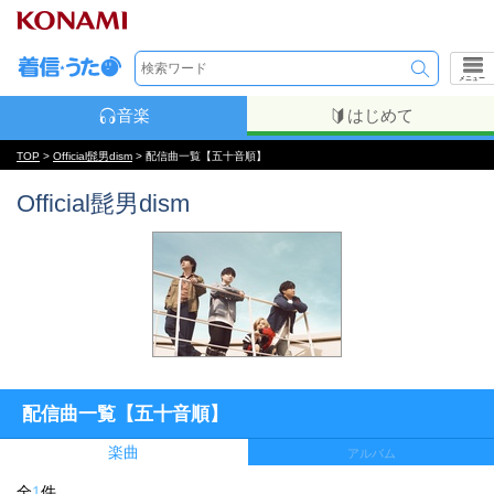
メニュー
音楽
はじめて
TOP
>
Official髭男dism
> 配信曲一覧【五十音順】
Official髭男dism
配信曲一覧【五十音順】
楽曲
アルバム
全
1
件