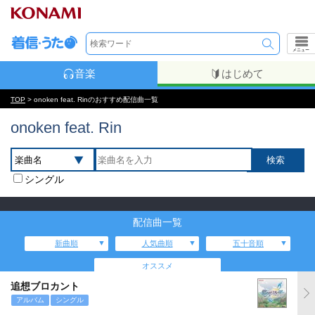
メニュー
音楽
はじめて
TOP
> onoken feat. Rinのおすすめ配信曲一覧
onoken feat. Rin
シングル
配信曲一覧
新曲順
人気曲順
五十音順
オススメ
追想ブロカント
アルバム
シングル