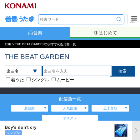
メニュー
音楽
はじめて
TOP
> THE BEAT GARDENのおすすめ配信曲一覧
THE BEAT GARDEN
着うた
シングル
ムービー
配信曲一覧
新曲順
人気曲順
五十音順
オススメ
Boy's don't cry
シングル