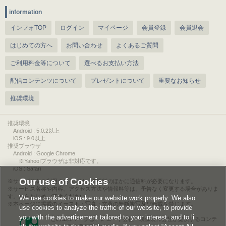
information
インフォTOP
ログイン
マイページ
会員登録
会員退会
はじめての方へ
お問い合わせ
よくあるご質問
ご利用料金等について
選べるお支払い方法
配信コンテンツについて
プレゼントについて
重要なお知らせ
推奨環境
推奨環境
Android : 5.0.2以上
iOS : 9.0以上
推奨ブラウザ
Android : Google Chrome
※Yahoo!ブラウザは非対応です。
iOS : Safari
Our use of Cookies
サービスをご利用されるには、情報料のほかに通信料が必要になります。
サービス名称や内容、アクセス方法や情報料等は、予告なく変更する場合がありま
す。あらかじめご了承ください。
We use cookies to make our website work properly. We also
本ページに掲載のイラスト・写真・文章の無断複写及び転載を禁じます。
use cookies to analyze the traffic of our website, to provide
you with the advertisement tailored to your interest, and to li
このエルマークは、レコード会社・映像製作会社が提供するコンテ