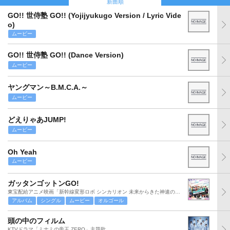
新曲順
GO!! 世侍塾 GO!! (Yojijyukugo Version / Lyric Vide
o)
ムービー
GO!! 世侍塾 GO!! (Dance Version)
ムービー
ヤングマン～B.M.C.A.～
ムービー
どえりゃあJUMP!
ムービー
Oh Yeah
ムービー
ガッタンゴットンGO!
東宝配給アニメ映画「新幹線変形ロボ シンカリオン 未来からきた神速のALFA-X」主題歌
アルバム
シングル
ムービー
オルゴール
頭の中のフィルム
KTVドラマ「ミナミの帝王 ZERO」主題歌