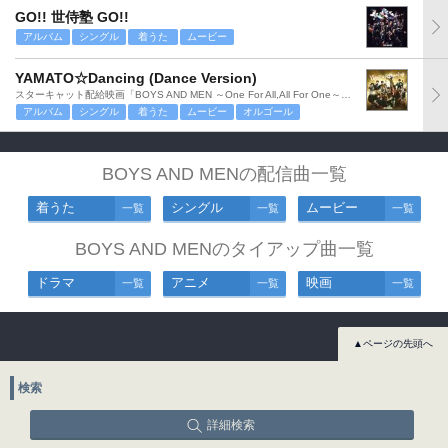
GO!! 世侍塾 GO!!
アルバム
シングル
着うた
ムービー
YAMATO☆Dancing (Dance Version)
スターキャット配給映画「BOYS AND MEN ～One For All,All For One～」主題歌
アルバム
シングル
着うた
ムービー
オルゴール
BOYS AND MENの配信曲一覧
着うた
シングル
ムービー
一覧
一覧
一覧
BOYS AND MENのタイアップ曲一覧
ドラマ
アニメ
映画
一覧
一覧
一覧
▲ページの先頭へ
検索
詳細検索