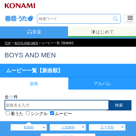
メニュー
音楽
はじめて
TOP
>
BOYS AND MEN
> ムービー一覧【新曲順】
BOYS AND MEN
ムービー一覧【新曲順】
楽曲
アルバム
全
15
件
着うた
シングル
ムービー
新曲順
人気曲順
五十音順