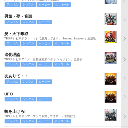
アルバム
シングル
ムービー
オルゴール
男気・夢・音頭
アルバム
シングル
ムービー
炎・天下奪取
TBSテレビ系ドラマ「マジで航海してます。-Second Season-」主題歌
アルバム
シングル
ムービー
オルゴール
進化理論
TBSテレビ系アニメ「新幹線変形ロボ シンカリオン」主題歌
アルバム
シングル
ムービー
オルゴール
友ありて・・
アルバム
シングル
ムービー
UFO
アルバム
シングル
ムービー
帆を上げろ!
TBSテレビ系ドラマ「マジで航海してます。」主題歌等
アルバム
シングル
ムービー
オルゴール