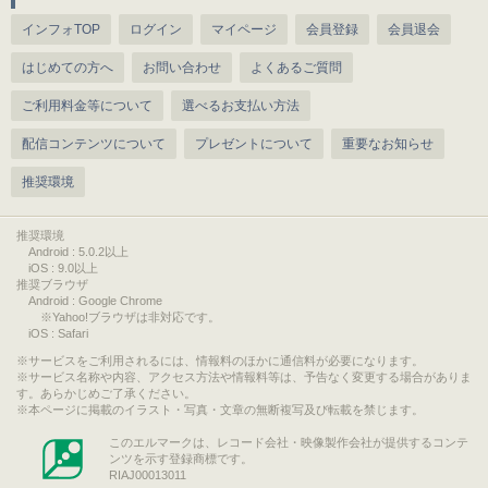
インフォTOP
ログイン
マイページ
会員登録
会員退会
はじめての方へ
お問い合わせ
よくあるご質問
ご利用料金等について
選べるお支払い方法
配信コンテンツについて
プレゼントについて
重要なお知らせ
推奨環境
推奨環境
Android : 5.0.2以上
iOS : 9.0以上
推奨ブラウザ
Android : Google Chrome
※Yahoo!ブラウザは非対応です。
iOS : Safari
サービスをご利用されるには、情報料のほかに通信料が必要になります。
サービス名称や内容、アクセス方法や情報料等は、予告なく変更する場合がありま
す。あらかじめご了承ください。
本ページに掲載のイラスト・写真・文章の無断複写及び転載を禁じます。
このエルマークは、レコード会社・映像製作会社が提供するコンテ
ンツを示す登録商標です。
RIAJ00013011