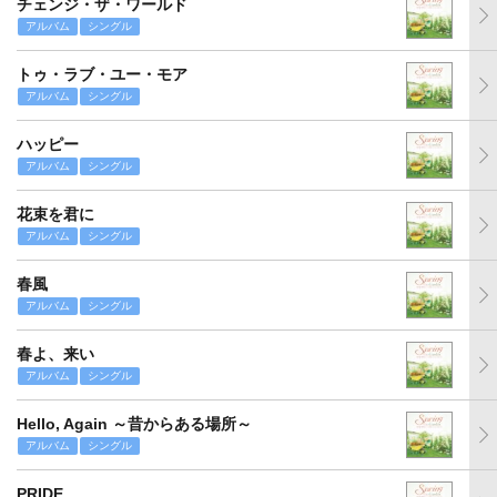
チェンジ・ザ・ワールド
アルバム
シングル
トゥ・ラブ・ユー・モア
アルバム
シングル
ハッピー
アルバム
シングル
花束を君に
アルバム
シングル
春風
アルバム
シングル
春よ、来い
アルバム
シングル
Hello, Again ～昔からある場所～
アルバム
シングル
PRIDE