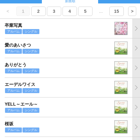
新曲順
<
1
2
3
4
5
...
15
>
卒業写真
アルバム
シングル
愛のあいさつ
アルバム
シングル
ありがとう
アルバム
シングル
エーデルワイス
アルバム
シングル
YELL～エール～
アルバム
シングル
桜坂
アルバム
シングル