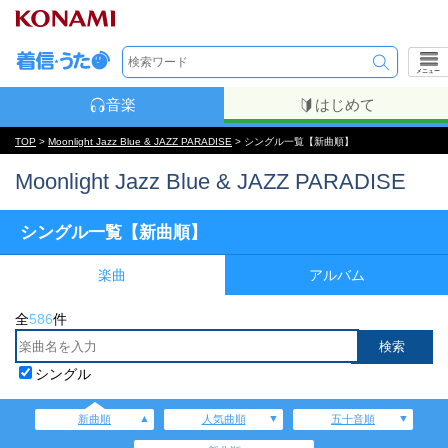
メニュー
音楽
はじめて
TOP
>
Moonlight Jazz Blue & JAZZ PARADISE
> シングル一覧【新曲順】
Moonlight Jazz Blue & JAZZ PARADISE
シングル一覧【新曲順】
楽曲
アルバム
全
586
件
シングル
新曲順
人気曲順
五十音順