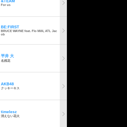
&TEAM
For us
BE:FIRST
BRUCE WAYNE feat. Flo Milli, ATL Jac
ob
平井 大
名残花
AKB48
クッキーキス
timelesz
消えない花火