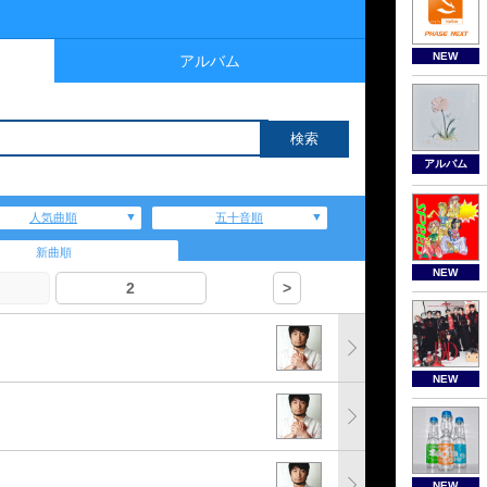
NEW
アルバム
アルバム
人気曲順
五十音順
新曲順
NEW
2
>
NEW
NEW