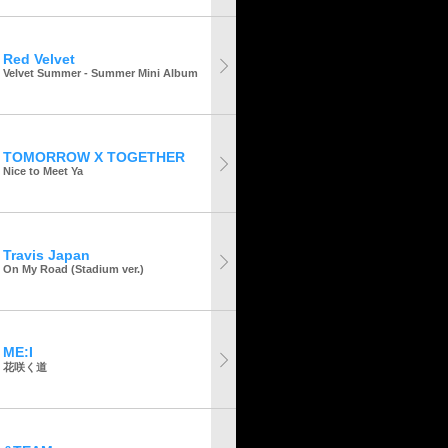
Red Velvet
Velvet Summer - Summer Mini Album
TOMORROW X TOGETHER
Nice to Meet Ya
Travis Japan
On My Road (Stadium ver.)
ME:I
花咲く道