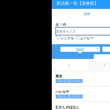
配信曲一覧【新曲順】
楽曲
全
76
件
シングル
ムービー
新曲順
<
1
東京
アルバム
シングル
ハレルヤ
アルバム
シングル
むかしのはなし