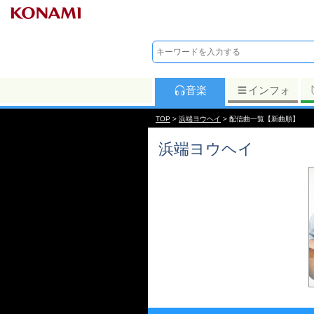
音楽
インフォ
TOP
>
浜端ヨウヘイ
> 配信曲一覧【新曲順】
浜端ヨウヘイ