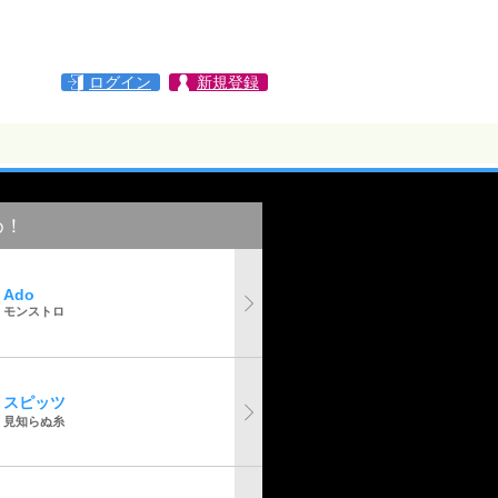
ログイン
新規登録
め！
Ado
モンストロ
スピッツ
見知らぬ糸