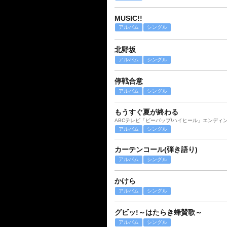
MUSIC!!
アルバム
シングル
北野坂
アルバム
シングル
停戦合意
アルバム
シングル
もうすぐ夏が終わる
ABCテレビ「ビーバップ!ハイヒール」エンディ
アルバム
シングル
カーテンコール(弾き語り)
アルバム
シングル
かけら
アルバム
シングル
グビッ!～はたらき蜂賛歌～
アルバム
シングル