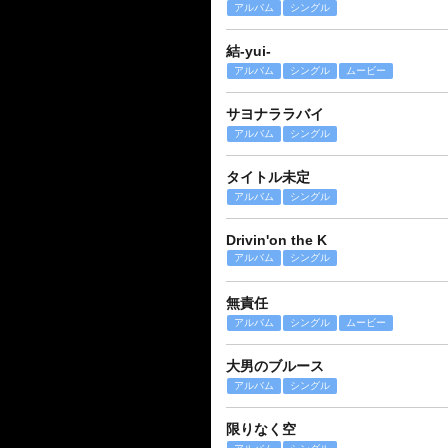
アルバム
シングル
結-yui-
アルバム
シングル
ムービー
サヨナララバイ
アルバム
シングル
タイトル未定
アルバム
シングル
Drivin'on the K
アルバム
シングル
無責任
アルバム
シングル
ムービー
大男のブルース
アルバム
シングル
限りなく空