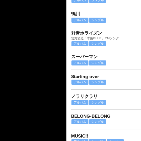
アルバム
シングル
鴨川
アルバム
シングル
群青ホライズン
雲海酒造「木挽BLUE」CMソング
アルバム
シングル
スーパーマン
アルバム
シングル
Starting over
アルバム
シングル
ノラリクラリ
アルバム
シングル
BELONG-BELONG
アルバム
シングル
MUSIC!!