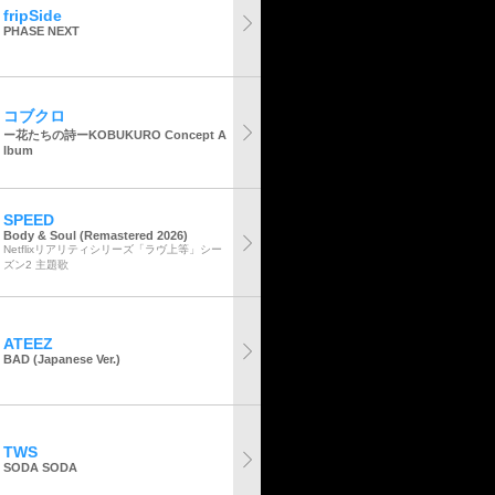
fripSide
PHASE NEXT
コブクロ
ー花たちの詩ーKOBUKURO Concept A
lbum
SPEED
Body & Soul (Remastered 2026)
Netflixリアリティシリーズ「ラヴ上等」シー
ズン2 主題歌
ATEEZ
BAD (Japanese Ver.)
TWS
SODA SODA