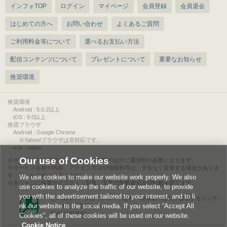
インフォTOP
ログイン
マイページ
会員登録
会員退会
はじめての方へ
お問い合わせ
よくあるご質問
ご利用料金等について
選べるお支払い方法
配信コンテンツについて
プレゼントについて
重要なお知らせ
推奨環境
推奨環境
Android : 5.0.2以上
iOS : 9.0以上
推奨ブラウザ
Android : Google Chrome
※Yahoo!ブラウザは非対応です。
iOS : Safari
Our use of Cookies
サービスをご利用されるには、情報料のほかに通信料が必要になります。
サービス名称や内容、アクセス方法や情報料等は、予告なく変更する場合がありま
す。あらかじめご了承ください。
We use cookies to make our website work properly. We also
本ページに掲載のイラスト・写真・文章の無断複写及び転載を禁じます。
use cookies to analyze the traffic of our website, to provide
you with the advertisement tailored to your interest, and to li
このエルマークは、レコード会社・映像製作会社が提供するコンテ
nk our website to the social media. If you select “Accept All
ンツを示す登録商標です。
RIAJ00013011
Cookies”, all of these cookies will be used on our website.
Cookie Notice