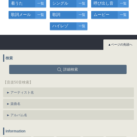
着うた
シングル
呼び出し音
一覧
一覧
一覧
歌詞メール
歌詞
ムービー
一覧
一覧
一覧
ハイレゾ
一覧
▲ページの先頭へ
検索
詳細検索
【音楽50音検索】
アーティスト名
楽曲名
アルバム名
information