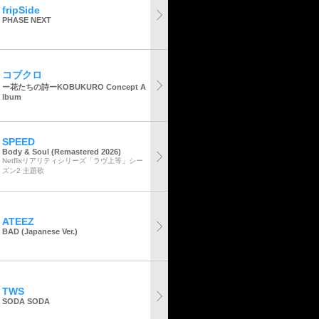
fripSide
PHASE NEXT
コブクロ
ー花たちの詩ーKOBUKURO Concept A
lbum
SPEED
Body & Soul (Remastered 2026)
Netflixリアリティシリーズ「ラヴ上等」シー
ズン2 主題歌
ATEEZ
BAD (Japanese Ver.)
TWS
SODA SODA