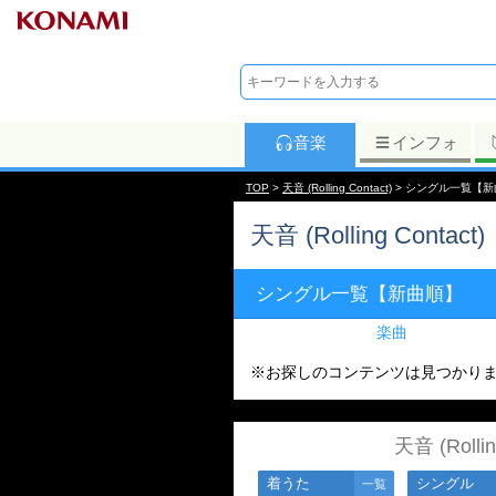
音楽
インフォ
TOP
>
天音 (Rolling Contact)
> シングル一覧【新
天音 (Rolling Contact)
シングル一覧【新曲順】
楽曲
※お探しのコンテンツは見つかり
天音 (Roll
着うた
シングル
一覧