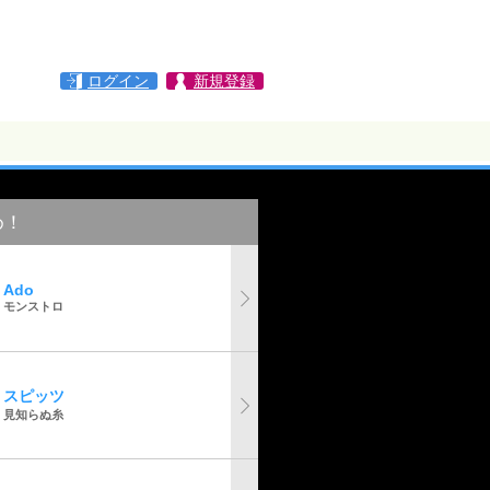
ログイン
新規登録
め！
Ado
モンストロ
スピッツ
見知らぬ糸