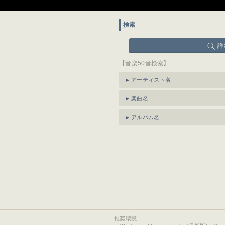
検索
詳
【音楽50音検索】
アーティスト名
楽曲名
アルバム名
推奨環境