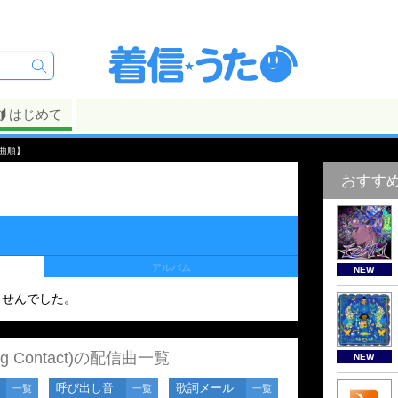
はじめて
曲順】
おすす
アルバム
NEW
ませんでした。
ing Contact)の配信曲一覧
NEW
呼び出し音
歌詞メール
一覧
一覧
一覧