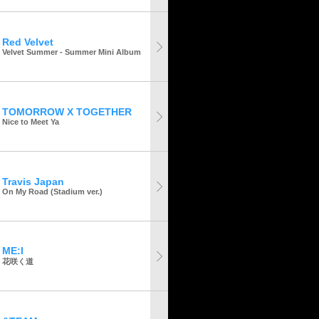
Red Velvet
Velvet Summer - Summer Mini Album
TOMORROW X TOGETHER
Nice to Meet Ya
Travis Japan
On My Road (Stadium ver.)
ME:I
花咲く道