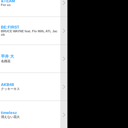
&TEAM
For us
BE:FIRST
BRUCE WAYNE feat. Flo Milli, ATL Jac
ob
平井 大
名残花
AKB48
クッキーキス
timelesz
消えない花火