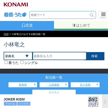
メニュー
音楽
はじめて
TOP
> 小林竜之のおすすめ配信曲一覧
小林竜之
着うた
シングル
配信曲一覧
新曲順
人気曲順
五十音順
オススメ
JOKER KISS!
アルバム
シングル