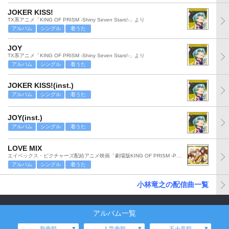
JOKER KISS!
TX系アニメ「KING OF PRISM -Shiny Seven Stars!-」より
アルバム
シングル
着うた
JOY
TX系アニメ「KING OF PRISM -Shiny Seven Stars!-」より
アルバム
シングル
着うた
JOKER KISS!(inst.)
アルバム
シングル
着うた
JOY(inst.)
アルバム
シングル
着うた
LOVE MIX
エイベックス・ピクチャーズ配給アニメ映画「劇場版KING OF PRISM -PRIDE the HERO-」より
アルバム
シングル
着うた
小林竜之の配信曲一覧
アルバム一覧
新曲順
人気曲順
五十音順