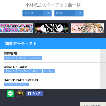
小林竜之のタイアップ曲一覧
アニメ
映画
一覧
一覧
関連アーティスト
前野智昭
シングル
着うた
ハイレゾ
Wake Up,Girls!
アルバム
シングル
着うた
ハイレゾ
BACKDRAFT SMITHS
シングル
着うた
▲ページの先頭へ