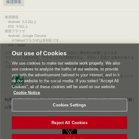
推奨環境
推奨環境
Android : 5.0.2以上
iOS : 9.0以上
推奨ブラウザ
Android : Google Chrome
※Yahoo!ブラウザは非対応です。
iOS : Safari
Our use of Cookies
サービスをご利用されるには、情報料のほかに通信料が必要になります。
サービス名称や内容、アクセス方法や情報料等は、予告なく変更する場合がありま
す。あらかじめご了承ください。
We use cookies to make our website work properly. We also
本ページに掲載のイラスト・写真・文章の無断複写及び転載を禁じます。
use cookies to analyze the traffic of our website, to provide
you with the advertisement tailored to your interest, and to li
このエルマークは、レコード会社・映像製作会社が提供するコンテ
nk our website to the social media. If you select “Accept All
ンツを示す登録商標です。
RIAJ00013011
Cookies”, all of these cookies will be used on our website.
Cookie Notice
利用規約
|
個人情報等保護方針
|
特定商取引法に基づく表記
|
ライセンス情報
|
Cookies Settings
お客様情報の外部送信について
|
Cookies Settings
©2026 Konami Digital Entertainment
Reject All Cookies