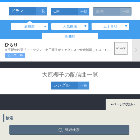
ドラマ
一覧
CM
映画
一覧
一覧
新曲順
人気曲順
五十音順
新曲順
ひらり
東宝配給映画「チア☆ダン～女子高生がチアダンスで全米制覇しちゃったホントの話～」主題歌
オルゴール
大原櫻子の配信曲一覧
シングル
一覧
▲ページの先頭へ
検索
詳細検索