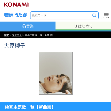
メニュー
音楽
はじめて
TOP
>
大原櫻子
> 映画主題歌一覧【新曲順】
大原櫻子
映画主題歌一覧【新曲順】