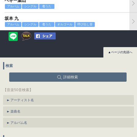
ペギー葉山
アルバム
シングル
着うた
坂本 九
アルバム
シングル
着うた
オルゴール
呼び出し音
▲ページの先頭へ
検索
詳細検索
【音楽50音検索】
アーティスト名
楽曲名
アルバム名