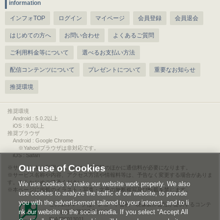
information
インフォTOP
ログイン
マイページ
会員登録
会員退会
はじめての方へ
お問い合わせ
よくあるご質問
ご利用料金等について
選べるお支払い方法
配信コンテンツについて
プレゼントについて
重要なお知らせ
推奨環境
推奨環境
Android : 5.0.2以上
iOS : 9.0以上
推奨ブラウザ
Android : Google Chrome
※Yahoo!ブラウザは非対応です。
iOS : Safari
Our use of Cookies
サービスをご利用されるには、情報料のほかに通信料が必要になります。
サービス名称や内容、アクセス方法や情報料等は、予告なく変更する場合がありま
す。あらかじめご了承ください。
We use cookies to make our website work properly. We also
本ページに掲載のイラスト・写真・文章の無断複写及び転載を禁じます。
use cookies to analyze the traffic of our website, to provide
you with the advertisement tailored to your interest, and to li
このエルマークは、レコード会社・映像製作会社が提供するコンテ
nk our website to the social media. If you select “Accept All
ンツを示す登録商標です。
RIAJ00013011