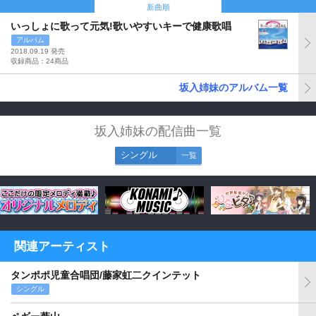
新曲順
いっしょに歌って元気!歌いやすいキーで健康歌唱
アルバム
2018.09.19 発売
収録商品：24商品
坂入姉妹のアルバム一覧
坂入姉妹の配信曲一覧
シングル
一覧
関連アーティスト
タンポポ児童合唱団/藤家虹二クインテット
シングル