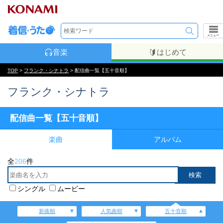
メニュー
音楽
はじめて
TOP
>
フランク・シナトラ
> 配信曲一覧【五十音順】
フランク・シナトラ
配信曲一覧【五十音順】
楽曲
アルバム
全
206
件
シングル
ムービー
新曲順
人気曲順
五十音順