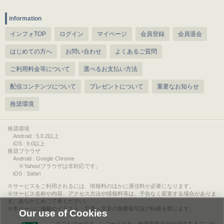
information
インフォTOP
ログイン
マイページ
会員登録
会員退会
はじめての方へ
お問い合わせ
よくあるご質問
ご利用料金等について
選べるお支払い方法
配信コンテンツについて
プレゼントについて
重要なお知らせ
推奨環境
推奨環境
Android : 5.0.2以上
iOS : 9.0以上
推奨ブラウザ
Android : Google Chrome
※Yahoo!ブラウザは非対応です。
iOS : Safari
サービスをご利用されるには、情報料のほかに通信料が必要になります。
サービス名称や内容、アクセス方法や情報料等は、予告なく変更する場合がありま
す。あらかじめご了承ください。
本ページに掲載のイラスト・写真・文章の無断複写及び転載を禁じます。
Our use of Cookies
このエルマークは、レコード会社・映像製作会社が提供するコンテ