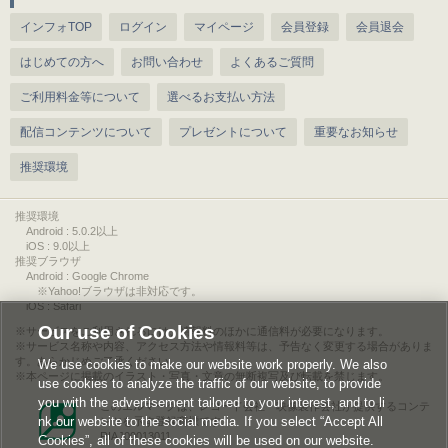
インフォTOP
ログイン
マイページ
会員登録
会員退会
はじめての方へ
お問い合わせ
よくあるご質問
ご利用料金等について
選べるお支払い方法
配信コンテンツについて
プレゼントについて
重要なお知らせ
推奨環境
推奨環境
Android : 5.0.2以上
iOS : 9.0以上
推奨ブラウザ
Android : Google Chrome
※Yahoo!ブラウザは非対応です。
iOS : Safari
Our use of Cookies
サービスをご利用されるには、情報料のほかに通信料が必要になります。
サービス名称や内容、アクセス方法や情報料等は、予告なく変更する場合がありま
す。あらかじめご了承ください。
We use cookies to make our website work properly. We also
本ページに掲載のイラスト・写真・文章の無断複写及び転載を禁じます。
use cookies to analyze the traffic of our website, to provide
you with the advertisement tailored to your interest, and to li
このエルマークは、レコード会社・映像製作会社が提供するコンテ
nk our website to the social media. If you select “Accept All
ンツを示す登録商標です。
RIAJ00013011
Cookies”, all of these cookies will be used on our website.