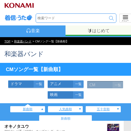
メニュー
音楽
はじめて
TOP
>
和楽器バンド
> CMソング一覧【新曲順】
和楽器バンド
CMソング一覧【新曲順】
ドラマ
アニメ
一覧
一覧
CM
一覧
映画
一覧
新曲順
人気曲順
五十音順
新曲順
オキノタユウ