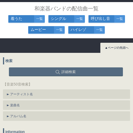
和楽器バンドの配信曲一覧
着うた
シングル
呼び出し音
一覧
一覧
一覧
ムービー
ハイレゾ
一覧
一覧
▲ページの先頭へ
検索
詳細検索
【音楽50音検索】
アーティスト名
楽曲名
アルバム名
information