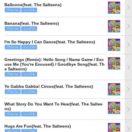
Balloons(feat. The Salteens)
アルバム
シングル
Banana(feat. The Salteens)
アルバム
シングル
I'm So Happy I Can Dance(feat. The Salteens)
アルバム
シングル
Greetings (Remix): Hello Song / Name Game / Exc
use Me (You're Excused) / Goodbye Song(feat. Th
e Salteens)
アルバム
シングル
Yo Gabba Gabba! Circus(feat. The Salteens)
アルバム
シングル
What Story Do You Want To Hear(feat. The Saltee
ns)
アルバム
シングル
Hugs Are Fun(feat. The Salteens)
アルバム
シングル