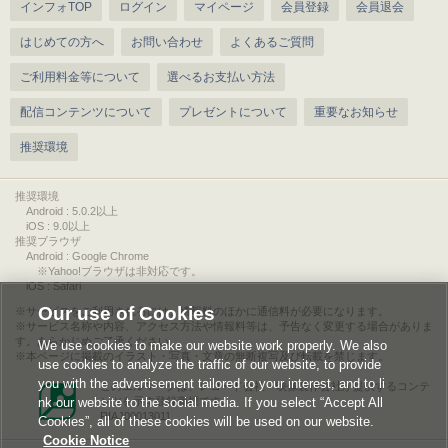
インフォTOP
ログイン
マイページ
会員登録
会員退会
はじめての方へ
お問い合わせ
よくあるご質問
ご利用料金等について
選べるお支払い方法
配信コンテンツについて
プレゼントについて
重要なお知らせ
推奨環境
推奨環境
Android : 5.0.2以上
iOS : 9.0以上
推奨ブラウザ
Android : Google Chrome
※Yahoo!ブラウザは非対応です。
iOS : Safari
Our use of Cookies
サービスをご利用されるには、情報料のほかに通信料が必要になります。
サービス名称や内容、アクセス方法や情報料等は、予告なく変更する場合がありま
す。あらかじめご了承ください。
We use cookies to make our website work properly. We also
本ページに掲載のイラスト・写真・文章の無断複写及び転載を禁じます。
use cookies to analyze the traffic of our website, to provide
you with the advertisement tailored to your interest, and to li
このエルマークは、レコード会社・映像製作会社が提供するコンテ
nk our website to the social media. If you select “Accept All
ンツを示す登録商標です。
RIAJ00013011
Cookies”, all of these cookies will be used on our website.
Cookie Notice