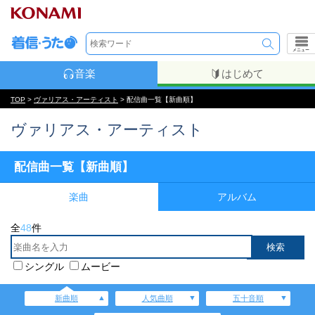
メニュー
音楽
はじめて
TOP
>
ヴァリアス・アーティスト
> 配信曲一覧【新曲順】
ヴァリアス・アーティスト
配信曲一覧【新曲順】
楽曲
アルバム
全
48
件
シングル
ムービー
新曲順
人気曲順
五十音順