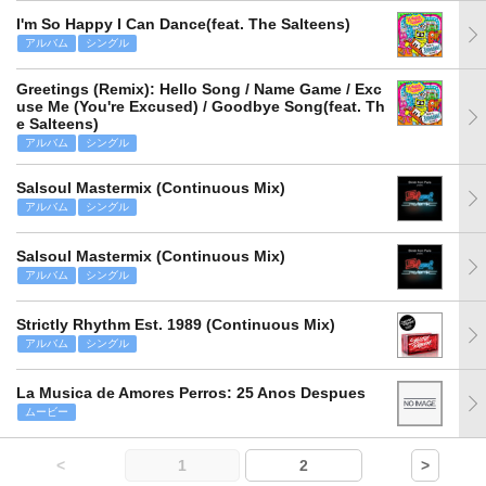
I'm So Happy I Can Dance(feat. The Salteens)
アルバム
シングル
Greetings (Remix): Hello Song / Name Game / Exc
use Me (You're Excused) / Goodbye Song(feat. Th
e Salteens)
アルバム
シングル
Salsoul Mastermix (Continuous Mix)
アルバム
シングル
Salsoul Mastermix (Continuous Mix)
アルバム
シングル
Strictly Rhythm Est. 1989 (Continuous Mix)
アルバム
シングル
La Musica de Amores Perros: 25 Anos Despues
ムービー
<
1
2
>