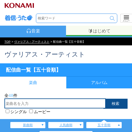
メニュー
音楽
はじめて
TOP
>
ヴァリアス・アーティスト
> 配信曲一覧【五十音順】
ヴァリアス・アーティスト
配信曲一覧【五十音順】
楽曲
アルバム
全
48
件
シングル
ムービー
新曲順
人気曲順
五十音順