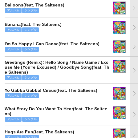
Balloons(feat. The Salteens)
アルバム
シングル
Banana(feat. The Salteens)
アルバム
シングル
I'm So Happy I Can Dance(feat. The Salteens)
アルバム
シングル
Greetings (Remix): Hello Song / Name Game / Exc
use Me (You're Excused) / Goodbye Song(feat. Th
e Salteens)
アルバム
シングル
Yo Gabba Gabba! Circus(feat. The Salteens)
アルバム
シングル
What Story Do You Want To Hear(feat. The Saltee
ns)
アルバム
シングル
Hugs Are Fun(feat. The Salteens)
アルバム
シングル