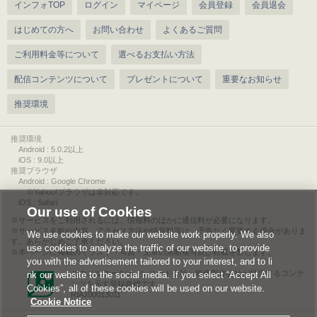
インフォTOP
ログイン
マイページ
会員登録
会員退会
はじめての方へ
お問い合わせ
よくあるご質問
ご利用料金等について
選べるお支払い方法
配信コンテンツについて
プレゼントについて
重要なお知らせ
推奨環境
推奨環境
Android : 5.0.2以上
iOS : 9.0以上
推奨ブラウザ
Android : Google Chrome
※Yahoo!ブラウザは非対応です。
iOS : Safari
Our use of Cookies
サービスをご利用されるには、情報料のほかに通信料が必要になります。
サービス名称や内容、アクセス方法や情報料等は、予告なく変更する場合がありま
We use cookies to make our website work properly. We also
す。あらかじめご了承ください。
use cookies to analyze the traffic of our website, to provide
本ページに掲載のイラスト・写真・文章の無断複写及び転載を禁じます。
you with the advertisement tailored to your interest, and to li
このエルマークは、レコード会社・映像製作会社が提供するコンテ
nk our website to the social media. If you select “Accept All
ンツを示す登録商標です。
Cookies”, all of these cookies will be used on our website.
RIAJ00013011
Cookie Notice