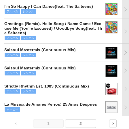
I'm So Happy I Can Dance(feat. The Salteens)
アルバム
シングル
Greetings (Remix): Hello Song / Name Game / Exc
use Me (You're Excused) / Goodbye Song(feat. Th
e Salteens)
アルバム
シングル
Salsoul Mastermix (Continuous Mix)
アルバム
シングル
Salsoul Mastermix (Continuous Mix)
アルバム
シングル
Strictly Rhythm Est. 1989 (Continuous Mix)
アルバム
シングル
La Musica de Amores Perros: 25 Anos Despues
ムービー
<
1
2
>