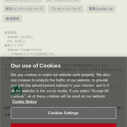
配信コンテンツについて
プレゼントについて
重要なお知らせ
推奨環境
推奨環境
Android : 5.0.2以上
iOS : 9.0以上
推奨ブラウザ
Android : Google Chrome
※Yahoo!ブラウザは非対応です。
iOS : Safari
Our use of Cookies
サービスをご利用されるには、情報料のほかに通信料が必要になります。
サービス名称や内容、アクセス方法や情報料等は、予告なく変更する場合がありま
す。あらかじめご了承ください。
We use cookies to make our website work properly. We also
本ページに掲載のイラスト・写真・文章の無断複写及び転載を禁じます。
use cookies to analyze the traffic of our website, to provide
you with the advertisement tailored to your interest, and to li
このエルマークは、レコード会社・映像製作会社が提供するコンテ
nk our website to the social media. If you select “Accept All
ンツを示す登録商標です。
RIAJ00013011
Cookies”, all of these cookies will be used on our website.
Cookie Notice
利用規約
|
個人情報等保護方針
|
特定商取引法に基づく表記
|
ライセンス情報
|
Cookies Settings
お客様情報の外部送信について
|
Cookies Settings
©2026 Konami Digital Entertainment