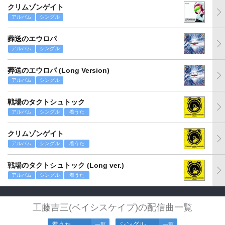
クリムゾンゲイト
アルバム
シングル
葬送のエウロパ
アルバム
シングル
葬送のエウロパ (Long Version)
アルバム
シングル
戦場のタクトシュトック
アルバム
シングル
着うた
クリムゾンゲイト
アルバム
シングル
着うた
戦場のタクトシュトック (Long ver.)
アルバム
シングル
着うた
工藤吉三(ベイシスケイプ)の配信曲一覧
着うた
シングル
一覧
一覧