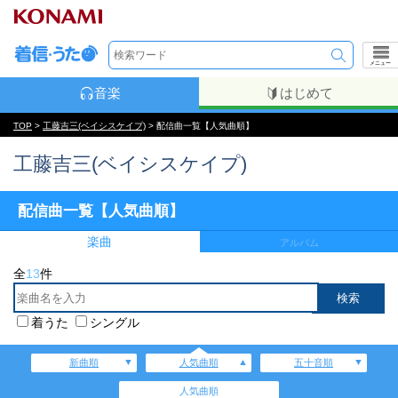
メニュー
音楽
はじめて
TOP
>
工藤吉三(ベイシスケイプ)
> 配信曲一覧【人気曲順】
工藤吉三(ベイシスケイプ)
配信曲一覧【人気曲順】
楽曲
アルバム
全
13
件
着うた
シングル
新曲順
人気曲順
五十音順
人気曲順