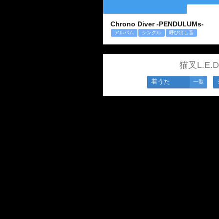
Chrono Diver -PENDULUMs-
アルバム
シングル
呼び出し音
猫叉L.E.
着うた
一覧