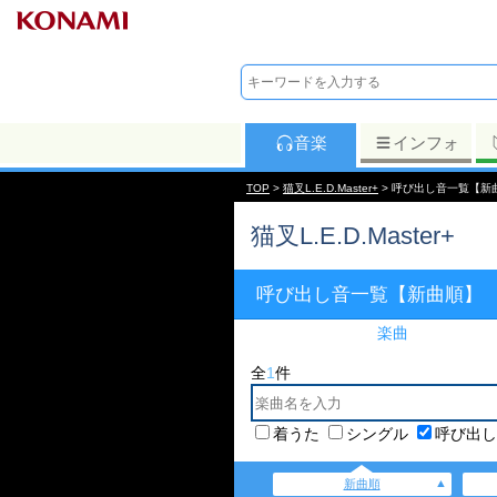
音楽
インフォ
TOP
>
猫叉L.E.D.Master+
> 呼び出し音一覧【新
猫叉L.E.D.Master+
呼び出し音一覧【新曲順】
楽曲
全
1
件
着うた
シングル
呼び出し
新曲順