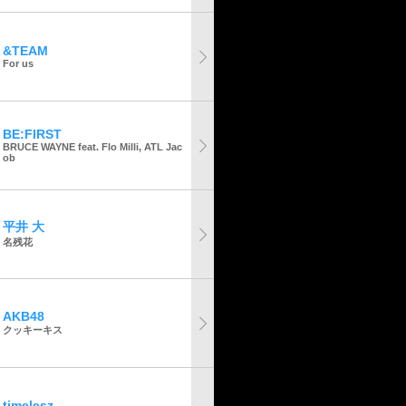
&TEAM
For us
BE:FIRST
BRUCE WAYNE feat. Flo Milli, ATL Jac
ob
平井 大
名残花
AKB48
クッキーキス
timelesz