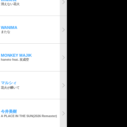
消えない花火
WANIMA
またな
MONKEY MAJIK
haneto feat. 友成空
マルシィ
花火が瞬いて
今井美樹
A PLACE IN THE SUN(2026 Remaster)