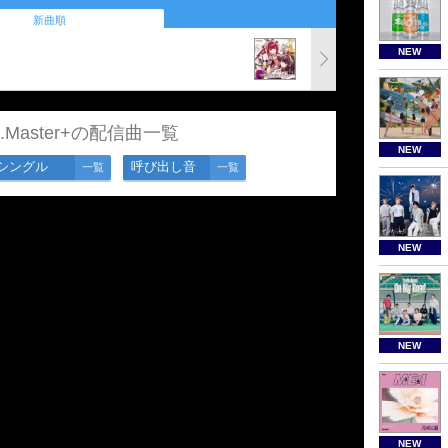
新曲順
NEW
D.Master+の配信曲一覧
NEW
シングル
呼び出し音
一覧
一覧
NEW
NEW
NEW