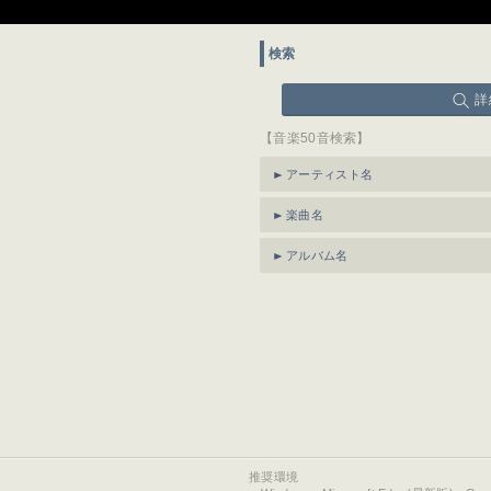
検索
詳
【音楽50音検索】
アーティスト名
楽曲名
アルバム名
推奨環境