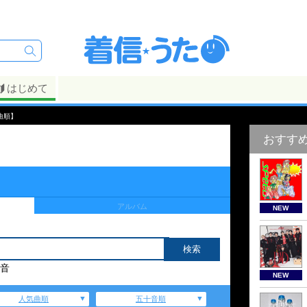
はじめて
曲順】
おすす
アルバム
NEW
音
NEW
人気曲順
五十音順