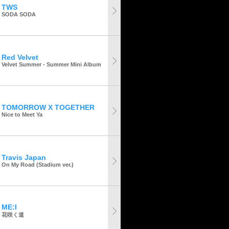
TWS
SODA SODA
Red Velvet
Velvet Summer - Summer Mini Album
TOMORROW X TOGETHER
Nice to Meet Ya
Travis Japan
On My Road (Stadium ver.)
ME:I
花咲く道