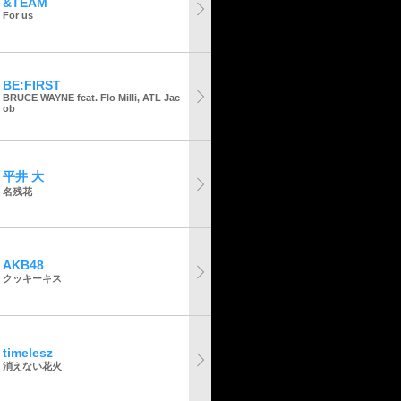
&TEAM
For us
BE:FIRST
BRUCE WAYNE feat. Flo Milli, ATL Jac
ob
平井 大
名残花
AKB48
クッキーキス
timelesz
消えない花火