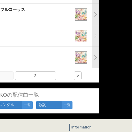
-フルコーラス-
2
>
-KOの配信曲一覧
シングル
歌詞
一覧
一覧
information