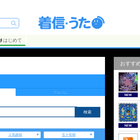
はじめて
おすす
アルバム
NEW
NEW
人気曲順
五十音順