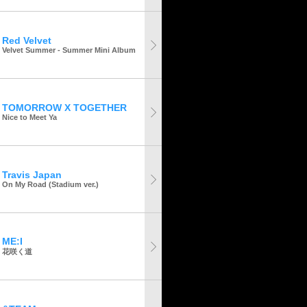
Red Velvet
Velvet Summer - Summer Mini Album
TOMORROW X TOGETHER
Nice to Meet Ya
Travis Japan
On My Road (Stadium ver.)
ME:I
花咲く道