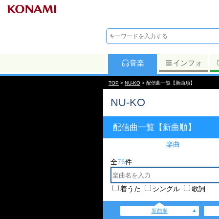
音楽
インフォ
TOP
>
NU-KO
> 配信曲一覧【新曲順】
NU-KO
配信曲一覧【新曲順】
楽曲
全
76
件
着うた
シングル
歌詞
新曲順