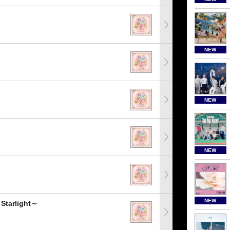
NEW
NEW
NEW
NEW
tarlight～