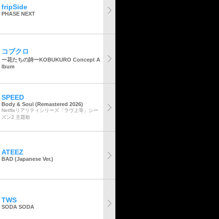
fripSide
PHASE NEXT
コブクロ
ー花たちの詩ーKOBUKURO Concept A
lbum
SPEED
Body & Soul (Remastered 2026)
Netflixリアリティシリーズ「ラヴ上等」シー
ズン2 主題歌
ATEEZ
BAD (Japanese Ver.)
TWS
SODA SODA