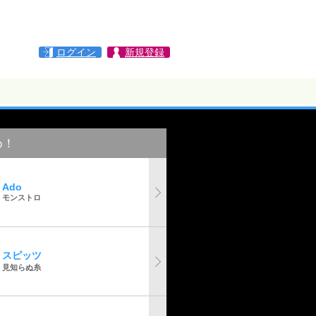
ログイン
新規登録
め！
Ado
モンストロ
スピッツ
見知らぬ糸