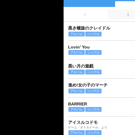
<
1
黒き螺旋のクレイドル
アルバム
シングル
Lovin' You
アルバム
シングル
黒い月の遊戯
アルバム
シングル
進め!女の子のマーチ
アルバム
シングル
BARRIER
アルバム
シングル
アイスルコドモ
ゲーム「オトカドール」より
アルバム
シングル