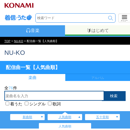
メニュー
音楽
はじめて
TOP
>
NU-KO
> 配信曲一覧【人気曲順】
NU-KO
配信曲一覧【人気曲順】
楽曲
アルバム
全
76
件
着うた
シングル
歌詞
新曲順
人気曲順
五十音順
人気曲順