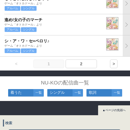
ゲーム「オトカドール」より
アルバム
シングル
進め!女の子のマーチ
ゲーム「オトカドール」より
アルバム
シングル
シ・ア・ワ・セ=ペロリ♪
ゲーム「オトカドール」より
アルバム
シングル
<
1
2
>
NU-KOの配信曲一覧
着うた
シングル
歌詞
一覧
一覧
一覧
▲ページの先頭へ
検索