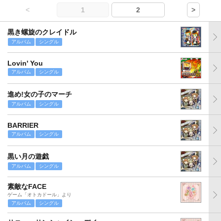
<
1
2
>
黒き螺旋のクレイドル
アルバム
シングル
Lovin' You
アルバム
シングル
進め!女の子のマーチ
アルバム
シングル
BARRIER
アルバム
シングル
黒い月の遊戯
アルバム
シングル
素敵なFACE
ゲーム「オトカドール」より
アルバム
シングル