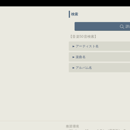
検索
詳
【音楽50音検索】
アーティスト名
楽曲名
アルバム名
推奨環境