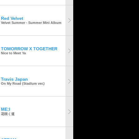
Red Velvet
Velvet Summer - Summer Mini Album
TOMORROW X TOGETHER
Nice to Meet Ya
Travis Japan
On My Road (Stadium ver.)
ME:I
花咲く道