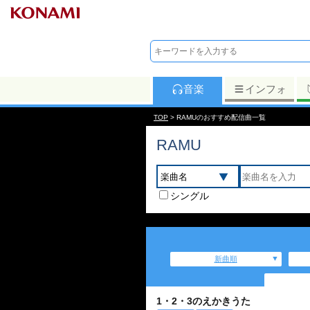
音楽
インフォ
TOP
> RAMUのおすすめ配信曲一覧
RAMU
シングル
新曲順
1・2・3のえかきうた