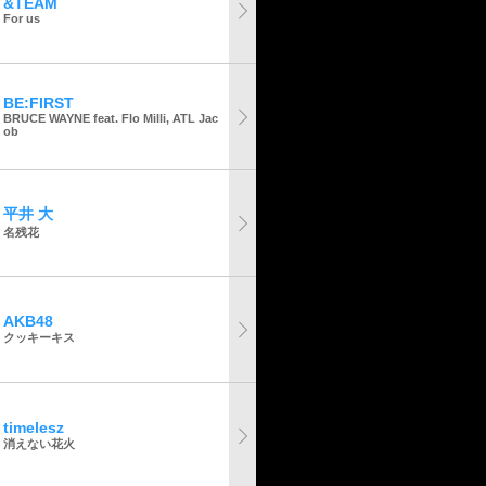
&TEAM
For us
BE:FIRST
BRUCE WAYNE feat. Flo Milli, ATL Jac
ob
平井 大
名残花
AKB48
クッキーキス
timelesz
消えない花火