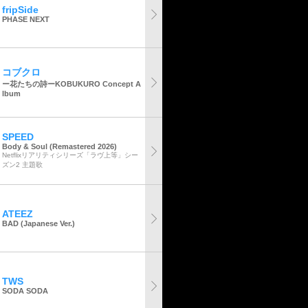
fripSide
PHASE NEXT
コブクロ
ー花たちの詩ーKOBUKURO Concept A
lbum
SPEED
Body & Soul (Remastered 2026)
Netflixリアリティシリーズ「ラヴ上等」シー
ズン2 主題歌
ATEEZ
BAD (Japanese Ver.)
TWS
SODA SODA