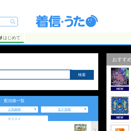
はじめて
おすす
NEW
配信曲一覧
人気曲順
五十音順
NEW
オススメ