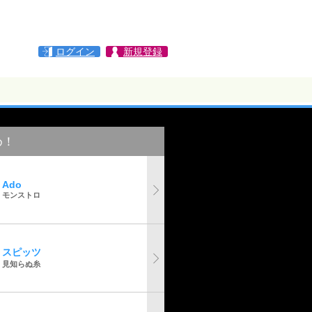
ログイン
新規登録
め！
Ado
モンストロ
スピッツ
見知らぬ糸