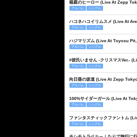
箱庭のヒーロー (Live At Zepp Tokyo
アルバム
シングル
ハコネハコイリムスメ (Live At Areake
アルバム
シングル
ハジマリズム (Live At Toyosu Pit, 
アルバム
シングル
#彼氏いません -クリスマスVer.- (Live A
アルバム
シングル
向日葵の坂道 (Live At Zepp Tokyo 
アルバム
シングル
100%サイダーガール (Live At Tokyo D
アルバム
シングル
ファンタスティックファントム (Live At T
アルバム
シングル
モシモトラベル～ふたりで旅行に行ってみた～