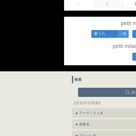
<
1
peti
着うた
一覧
petit 
検索
詳
【音楽50音検索】
アーティスト名
楽曲名
アルバム名