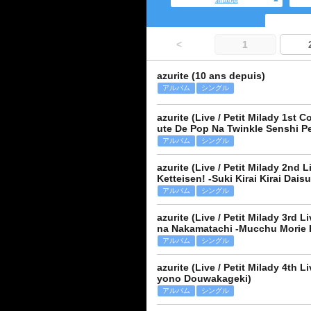
<
1
azurite (10 ans depuis)
アルバム
シングル
azurite (Live / Petit Milady 1st
ute De Pop Na Twinkle Senshi Pe
アルバム
シングル
azurite (Live / Petit Milady 2nd
Ketteisen! -Suki Kirai Kirai Daisu
アルバム
シングル
azurite (Live / Petit Milady 3rd
na Nakamatachi -Mucchu Morie 
アルバム
シングル
azurite (Live / Petit Milady 4th L
yono Douwakageki)
アルバム
シングル