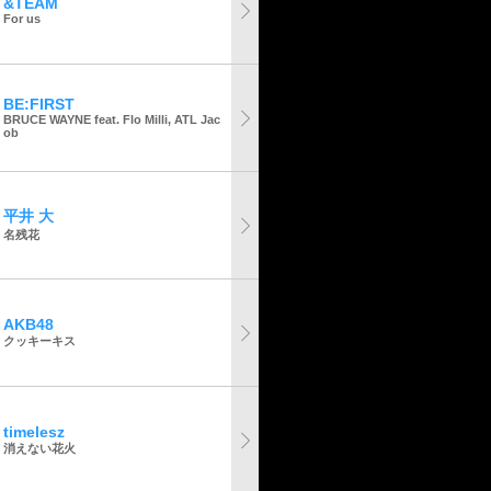
&TEAM
For us
BE:FIRST
BRUCE WAYNE feat. Flo Milli, ATL Jac
ob
平井 大
名残花
AKB48
クッキーキス
timelesz
消えない花火