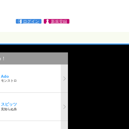
ログイン
新規登録
め！
Ado
モンストロ
スピッツ
見知らぬ糸