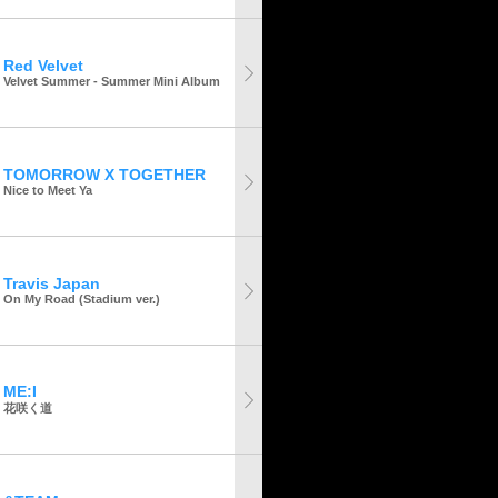
Red Velvet
Velvet Summer - Summer Mini Album
TOMORROW X TOGETHER
Nice to Meet Ya
Travis Japan
On My Road (Stadium ver.)
ME:I
花咲く道