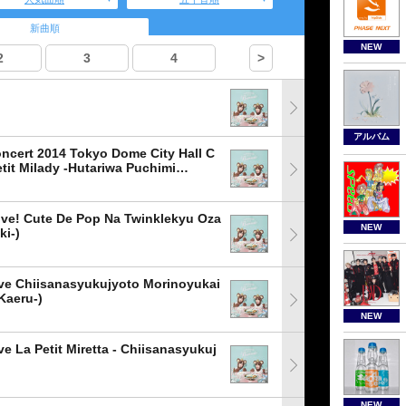
新曲順
NEW
2
3
4
>
アルバム
 Concert 2014 Tokyo Dome City Hall C
tit Milady -Hutariwa Puchimi…
 Live! Cute De Pop Na Twinklekyu Oza
NEW
ki-)
 Live Chiisanasyukujyoto Morinoyukai
Kaeru-)
NEW
ive La Petit Miretta - Chiisanasyukuj
NEW