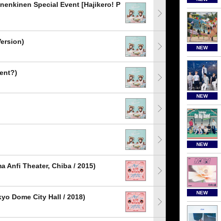
uunenkinen Special Event [Hajikero! P
rsion)
NEW
nt?)
NEW
NEW
 Anfi Theater, Chiba / 2015)
NEW
ome City Hall / 2018)