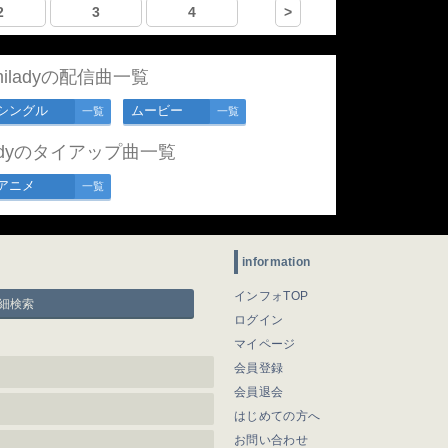
2
3
4
>
t miladyの配信曲一覧
シングル
ムービー
一覧
一覧
miladyのタイアップ曲一覧
アニメ
一覧
information
インフォTOP
細検索
ログイン
マイページ
会員登録
会員退会
はじめての方へ
お問い合わせ