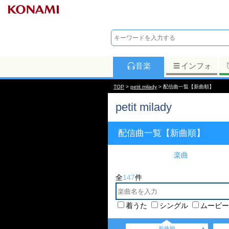
音楽
インフォ
TOP
>
petit milady
> 配信曲一覧【新曲順】
petit milady
配信曲一覧【新曲順】
楽曲
全
147
件
着うた
シングル
ムービー
新曲順