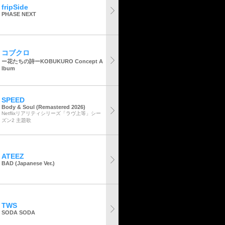
fripSide
PHASE NEXT
コブクロ
ー花たちの詩ーKOBUKURO Concept A
lbum
SPEED
Body & Soul (Remastered 2026)
Netflixリアリティシリーズ「ラヴ上等」シー
ズン2 主題歌
ATEEZ
BAD (Japanese Ver.)
TWS
SODA SODA