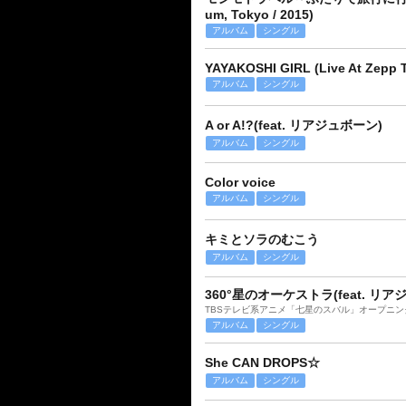
um, Tokyo / 2015)
アルバム
シングル
YAYAKOSHI GIRL (Live At Zepp T
アルバム
シングル
A or A!?(feat. リアジュボーン)
アルバム
シングル
Color voice
アルバム
シングル
キミとソラのむこう
アルバム
シングル
360°星のオーケストラ(feat. リア
TBSテレビ系アニメ「七星のスバル」オープニン
アルバム
シングル
She CAN DROPS☆
アルバム
シングル