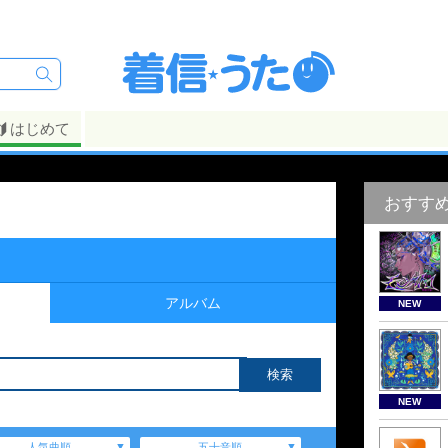
はじめて
おすす
アルバム
NEW
NEW
人気曲順
五十音順