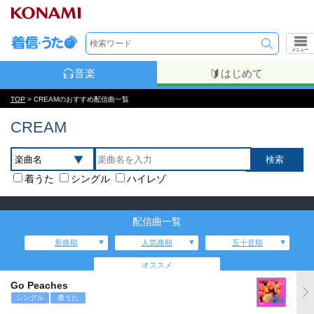
メニュー
音楽
はじめて
TOP
> CREAMのおすすめ配信曲一覧
CREAM
着うた
シングル
ハイレゾ
配信曲一覧
新曲順
人気曲順
五十音順
オススメ
Go Peaches
シングル
着うた