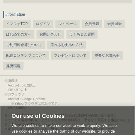
information
インフォTOP
ログイン
マイページ
会員登録
会員退会
はじめての方へ
お問い合わせ
よくあるご質問
ご利用料金等について
選べるお支払い方法
配信コンテンツについて
プレゼントについて
重要なお知らせ
推奨環境
推奨環境
Android : 5.0.2以上
iOS : 9.0以上
推奨ブラウザ
Android : Google Chrome
※Yahoo!ブラウザは非対応です。
iOS : Safari
Our use of Cookies
サービスをご利用されるには、情報料のほかに通信料が必要になります。
サービス名称や内容、アクセス方法や情報料等は、予告なく変更する場合がありま
す。あらかじめご了承ください。
We use cookies to make our website work properly. We also
本ページに掲載のイラスト・写真・文章の無断複写及び転載を禁じます。
use cookies to analyze the traffic of our website, to provide