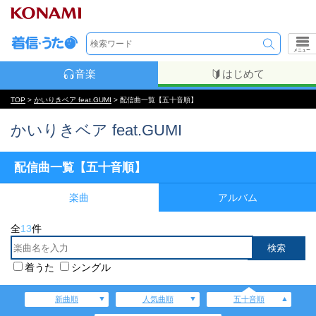
メニュー
音楽
はじめて
TOP
>
かいりきベア feat.GUMI
> 配信曲一覧【五十音順】
かいりきベア feat.GUMI
配信曲一覧【五十音順】
楽曲
アルバム
全
13
件
着うた
シングル
新曲順
人気曲順
五十音順