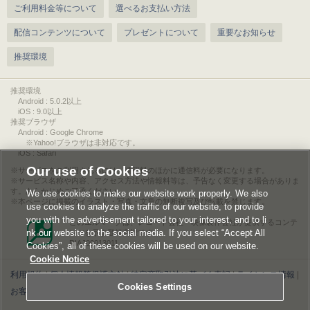
ご利用料金等について
選べるお支払い方法
配信コンテンツについて
プレゼントについて
重要なお知らせ
推奨環境
推奨環境
Android : 5.0.2以上
iOS : 9.0以上
推奨ブラウザ
Android : Google Chrome
※Yahoo!ブラウザは非対応です。
iOS : Safari
Our use of Cookies
サービスをご利用されるには、情報料のほかに通信料が必要になります。
サービス名称や内容、アクセス方法や情報料等は、予告なく変更する場合がありま
す。あらかじめご了承ください。
We use cookies to make our website work properly. We also
本ページに掲載のイラスト・写真・文章の無断複写及び転載を禁じます。
use cookies to analyze the traffic of our website, to provide
you with the advertisement tailored to your interest, and to li
このエルマークは、レコード会社・映像製作会社が提供するコンテ
nk our website to the social media. If you select “Accept All
ンツを示す登録商標です。
RIAJ00013011
Cookies”, all of these cookies will be used on our website.
Cookie Notice
利用規約
|
個人情報等保護方針
|
特定商取引法に基づく表記
|
ライセンス情報
|
Cookies Settings
お客様情報の外部送信について
|
Cookies Settings