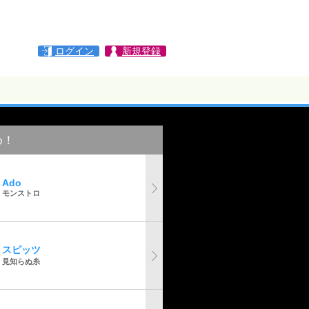
ログイン
新規登録
め！
Ado
モンストロ
スピッツ
見知らぬ糸