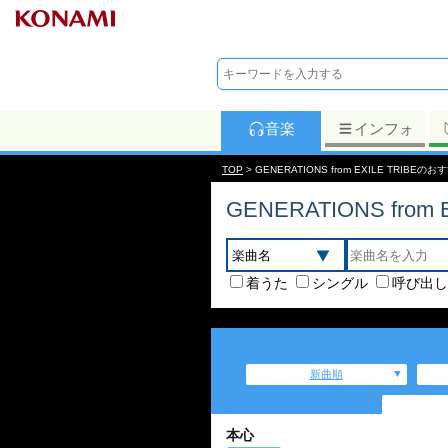
音楽
インフォ
TOP
> GENERATIONS from EXILE TRIB
GENERATIONS from 
着うた
シングル
呼び出し
新曲順
本心