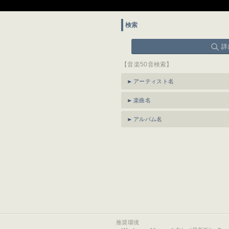
検索
詳
【音楽50音検索】
アーティスト名
楽曲名
アルバム名
推奨環境