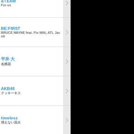
&TEAM
For us
BE:FIRST
BRUCE WAYNE feat. Flo Milli, ATL Jac
ob
平井 大
名残花
AKB48
クッキーキス
timelesz
消えない花火