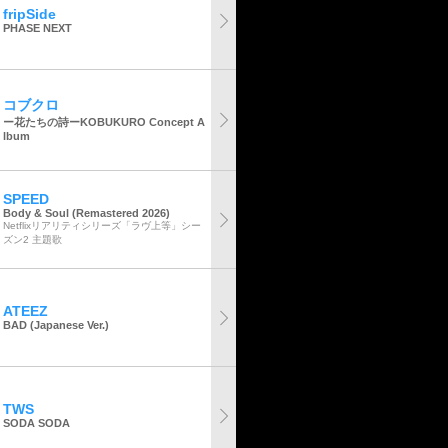
fripSide
PHASE NEXT
コブクロ
ー花たちの詩ーKOBUKURO Concept A
lbum
SPEED
Body & Soul (Remastered 2026)
Netflixリアリティシリーズ「ラヴ上等」シー
ズン2 主題歌
ATEEZ
BAD (Japanese Ver.)
TWS
SODA SODA