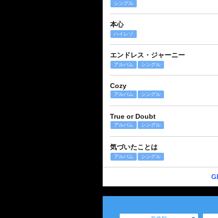
シングル
本心
ハイレゾ
エンドレス・ジャーニー
アルバム
シングル
Cozy
アルバム
シングル
True or Doubt
アルバム
シングル
気づいたことは
アルバム
シングル
G