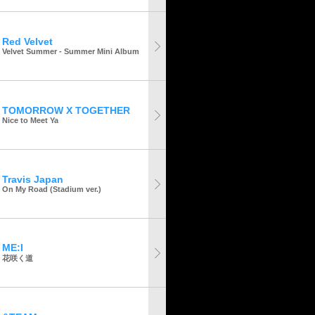
Red Velvet
Velvet Summer - Summer Mini Album
TOMORROW X TOGETHER
Nice to Meet Ya
Travis Japan
On My Road (Stadium ver.)
ME:I
花咲く道