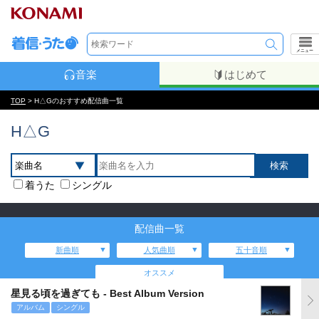
メニュー
音楽
はじめて
TOP
> H△Gのおすすめ配信曲一覧
H△G
着うた
シングル
配信曲一覧
新曲順
人気曲順
五十音順
オススメ
星見る頃を過ぎても - Best Album Version
アルバム
シングル