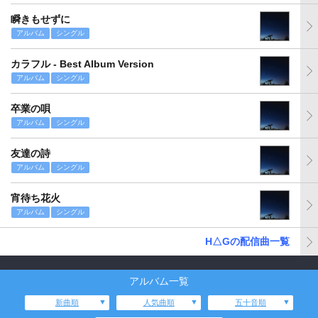
瞬きもせずに
アルバム
シングル
カラフル - Best Album Version
アルバム
シングル
卒業の唄
アルバム
シングル
友達の詩
アルバム
シングル
宵待ち花火
アルバム
シングル
H△Gの配信曲一覧
アルバム一覧
新曲順
人気曲順
五十音順