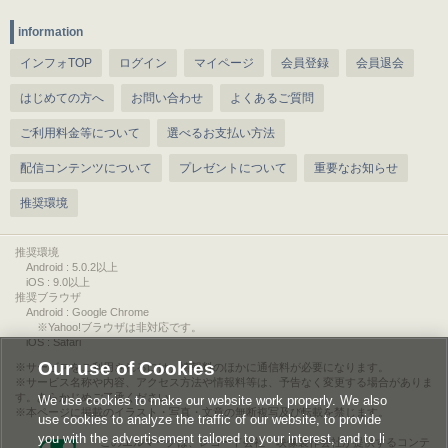
information
インフォTOP
ログイン
マイページ
会員登録
会員退会
はじめての方へ
お問い合わせ
よくあるご質問
ご利用料金等について
選べるお支払い方法
配信コンテンツについて
プレゼントについて
重要なお知らせ
推奨環境
推奨環境
Android : 5.0.2以上
iOS : 9.0以上
推奨ブラウザ
Android : Google Chrome
※Yahoo!ブラウザは非対応です。
iOS : Safari
Our use of Cookies
サービスをご利用されるには、情報料のほかに通信料が必要になります。
サービス名称や内容、アクセス方法や情報料等は、予告なく変更する場合がありま
す。あらかじめご了承ください。
We use cookies to make our website work properly. We also
本ページに掲載のイラスト・写真・文章の無断複写及び転載を禁じます。
use cookies to analyze the traffic of our website, to provide
you with the advertisement tailored to your interest, and to li
このエルマークは、レコード会社・映像製作会社が提供するコンテ