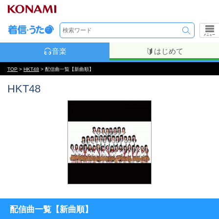
メニュー
音楽
はじめて
TOP
>
HKT48
> 配信曲一覧【新曲順】
HKT48
配信曲一覧【新曲順】