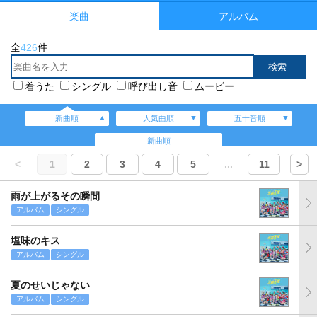
楽曲
アルバム
全
426
件
着うた
シングル
呼び出し音
ムービー
新曲順
人気曲順
五十音順
新曲順
<
1
2
3
4
5
...
11
>
雨が上がるその瞬間
アルバム
シングル
塩味のキス
アルバム
シングル
夏のせいじゃない
アルバム
シングル