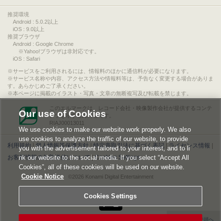
推奨環境
Android : 5.0.2以上
iOS : 9.0以上
推奨ブラウザ
Android : Google Chrome
※Yahoo!ブラウザは非対応です。
iOS : Safari
サービスをご利用されるには、情報料のほかに通信料が必要になります。
サービス名称や内容、アクセス方法や情報料等は、予告なく変更する場合がありま
す。あらかじめご了承ください。
本ページに掲載のイラスト・写真・文章の無断複写及び転載を禁じます。
このエルマークは、レコード会社・映像製作会社が提供するコンテ
Our use of Cookies
ンツを示す登録商標です。
RIAJ00013011
We use cookies to make our website work properly. We also
use cookies to analyze the traffic of our website, to provide
利用規約
|
個人情報等保護方針
|
特定商取引法に基づく表記
|
ライセンス情報
|
you with the advertisement tailored to your interest, and to li
nk our website to the social media. If you select “Accept All
お客様情報の外部送信について
|
Cookies Settings
Cookies”, all of these cookies will be used on our website.
Cookie Notice
©2026 Konami Digital Entertainment
Cookies Settings
▲ページの先頭へ