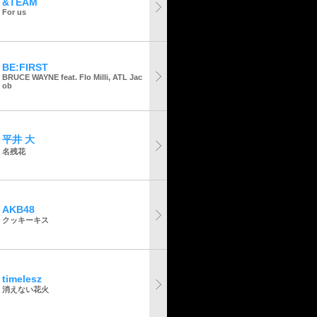
&TEAM
For us
BE:FIRST
BRUCE WAYNE feat. Flo Milli, ATL Jac
ob
平井 大
名残花
AKB48
クッキーキス
timelesz
消えない花火