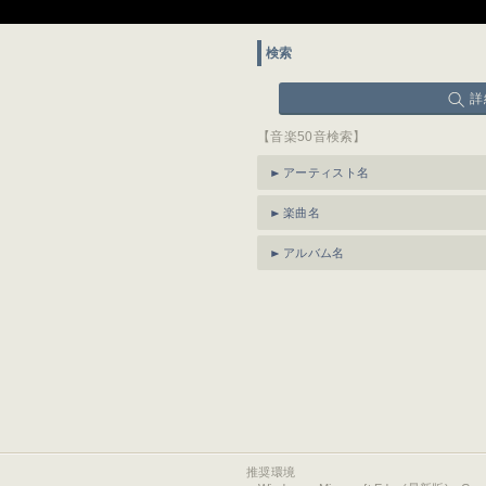
検索
詳
【音楽50音検索】
アーティスト名
楽曲名
アルバム名
推奨環境