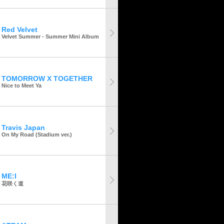
Red Velvet
Velvet Summer - Summer Mini Album
TOMORROW X TOGETHER
Nice to Meet Ya
Travis Japan
On My Road (Stadium ver.)
ME:I
花咲く道