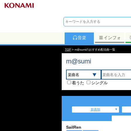
音楽
インフォ
TOP
> m@sumiのおすすめ配信曲一覧
m@sumi
着うた
シングル
新曲順
SailRen