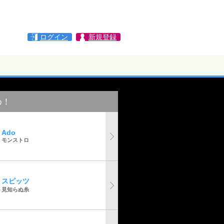
ログイン
新規登録
め！
Ado
モンストロ
スピッツ
見知らぬ糸