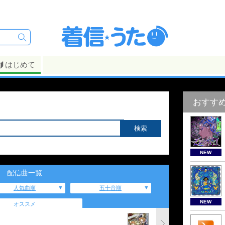
はじめて
おすす
NEW
配信曲一覧
人気曲順
五十音順
NEW
オススメ