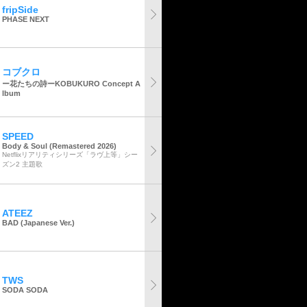
fripSide
PHASE NEXT
コブクロ
ー花たちの詩ーKOBUKURO Concept A
lbum
SPEED
Body & Soul (Remastered 2026)
Netflixリアリティシリーズ「ラヴ上等」シー
ズン2 主題歌
ATEEZ
BAD (Japanese Ver.)
TWS
SODA SODA