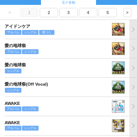
五十音順
<
1
2
3
4
5
>
アイドンケア
アルバム
シングル
着うた
愛の地球祭
アルバム
シングル
愛の地球祭
シングル
愛の地球祭(Off Vocal)
シングル
AWAKE
アルバム
シングル
AWAKE
アルバム
シングル