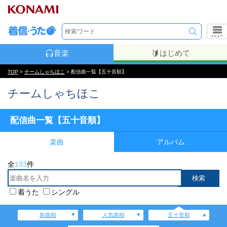
メニュー
音楽
はじめて
TOP
>
チームしゃちほこ
> 配信曲一覧【五十音順】
チームしゃちほこ
配信曲一覧【五十音順】
楽曲
アルバム
全
193
件
着うた
シングル
新曲順
人気曲順
五十音順