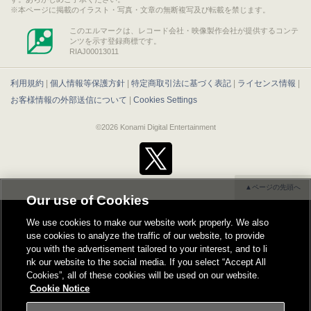
本ページに掲載のイラスト・写真・文章の無断複写及び転載を禁じます。
このエルマークは、レコード会社・映像製作会社が提供するコンテ
ンツを示す登録商標です。
RIAJ00013011
利用規約
|
個人情報等保護方針
|
特定商取引法に基づく表記
|
ライセンス情報
|
お客様情報の外部送信について
|
Cookies Settings
©2026 Konami Digital Entertainment
▲ページの先頭へ
Our use of Cookies
We use cookies to make our website work properly. We also
use cookies to analyze the traffic of our website, to provide
you with the advertisement tailored to your interest, and to li
nk our website to the social media. If you select “Accept All
Cookies”, all of these cookies will be used on our website.
Cookie Notice