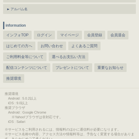
アルバム名
information
インフォTOP
ログイン
マイページ
会員登録
会員退会
はじめての方へ
お問い合わせ
よくあるご質問
ご利用料金等について
選べるお支払い方法
配信コンテンツについて
プレゼントについて
重要なお知らせ
推奨環境
推奨環境
Android : 5.0.2以上
iOS : 9.0以上
推奨ブラウザ
Android : Google Chrome
※Yahoo!ブラウザは非対応です。
iOS : Safari
サービスをご利用されるには、情報料のほかに通信料が必要になります。
サービス名称や内容、アクセス方法や情報料等は、予告なく変更する場合がありま
す。あらかじめご了承ください。