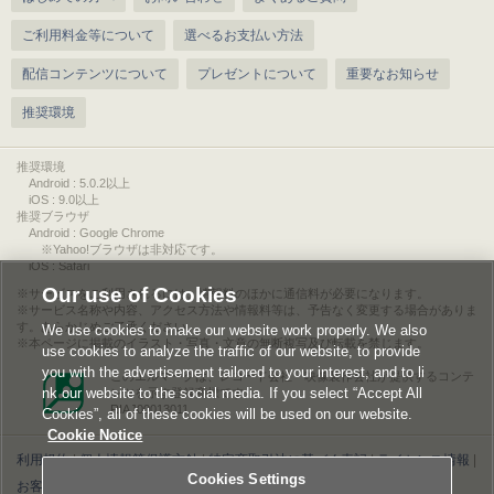
ご利用料金等について
選べるお支払い方法
配信コンテンツについて
プレゼントについて
重要なお知らせ
推奨環境
推奨環境
Android : 5.0.2以上
iOS : 9.0以上
推奨ブラウザ
Android : Google Chrome
※Yahoo!ブラウザは非対応です。
iOS : Safari
Our use of Cookies
サービスをご利用されるには、情報料のほかに通信料が必要になります。
サービス名称や内容、アクセス方法や情報料等は、予告なく変更する場合がありま
す。あらかじめご了承ください。
We use cookies to make our website work properly. We also
本ページに掲載のイラスト・写真・文章の無断複写及び転載を禁じます。
use cookies to analyze the traffic of our website, to provide
you with the advertisement tailored to your interest, and to li
このエルマークは、レコード会社・映像製作会社が提供するコンテ
nk our website to the social media. If you select “Accept All
ンツを示す登録商標です。
RIAJ00013011
Cookies”, all of these cookies will be used on our website.
Cookie Notice
利用規約
|
個人情報等保護方針
|
特定商取引法に基づく表記
|
ライセンス情報
|
Cookies Settings
お客様情報の外部送信について
|
Cookies Settings