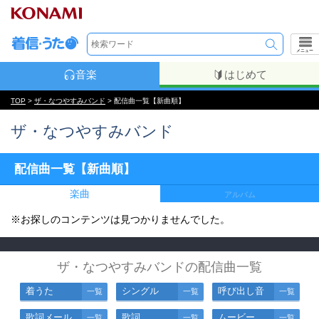
メニュー
音楽
はじめて
TOP
>
ザ・なつやすみバンド
> 配信曲一覧【新曲順】
ザ・なつやすみバンド
配信曲一覧【新曲順】
楽曲
アルバム
※お探しのコンテンツは見つかりませんでした。
ザ・なつやすみバンドの配信曲一覧
着うた
シングル
呼び出し音
一覧
一覧
一覧
歌詞メール
歌詞
ムービー
一覧
一覧
一覧