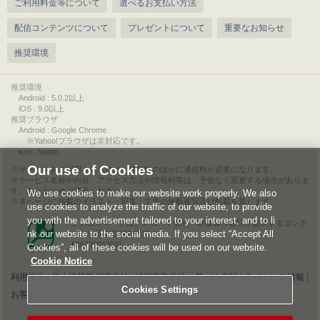
ご利用料金等について
選べるお支払い方法
配信コンテンツについて
プレゼントについて
重要なお知らせ
推奨環境
推奨環境
Android : 5.0.2以上
iOS : 9.0以上
推奨ブラウザ
Android : Google Chrome
※Yahoo!ブラウザは非対応です。
iOS : Safari
Our use of Cookies
サービスをご利用されるには、情報料のほかに通信料が必要になります。
サービス名称や内容、アクセス方法や情報料等は、予告なく変更する場合がありま
す。あらかじめご了承ください。
We use cookies to make our website work properly. We also
本ページに掲載のイラスト・写真・文章の無断複写及び転載を禁じます。
use cookies to analyze the traffic of our website, to provide
you with the advertisement tailored to your interest, and to li
このエルマークは、レコード会社・映像製作会社が提供するコンテ
nk our website to the social media. If you select “Accept All
ンツを示す登録商標です。
RIAJ00013011
Cookies”, all of these cookies will be used on our website.
Cookie Notice
利用規約
|
個人情報等保護方針
|
特定商取引法に基づく表記
|
ライセンス情報
|
Cookies Settings
お客様情報の外部送信について
|
Cookies Settings