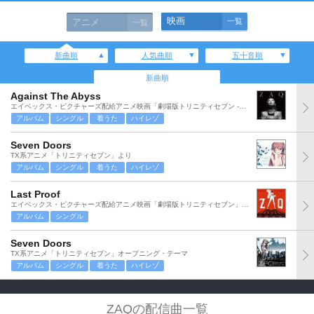
映画
アニメ
一覧
一覧
新曲順
人気曲順
五十音順
新曲順
Against The Abyss
エイベックス・ピクチャーズ配給アニメ映画「劇場版トリニティセブン -天空図書館と真紅の魔王-」主題歌
アルバム
シングル
着うた
ハイレゾ
Seven Doors
TX系アニメ「トリニティセブン」より
アルバム
シングル
着うた
ハイレゾ
Last Proof
エイベックス・ピクチャーズ配給アニメ映画「劇場版トリニティセブン」主題歌
アルバム
シングル
Seven Doors
TX系アニメ「トリニティセブン」オープニング・テーマ
アルバム
シングル
着うた
ハイレゾ
ZAQの配信曲一覧