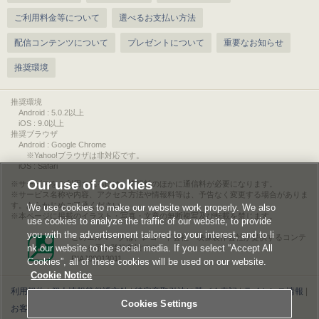
ご利用料金等について
選べるお支払い方法
配信コンテンツについて
プレゼントについて
重要なお知らせ
推奨環境
推奨環境
Android : 5.0.2以上
iOS : 9.0以上
推奨ブラウザ
Android : Google Chrome
※Yahoo!ブラウザは非対応です。
iOS : Safari
Our use of Cookies
サービスをご利用されるには、情報料のほかに通信料が必要になります。
サービス名称や内容、アクセス方法や情報料等は、予告なく変更する場合がありま
す。あらかじめご了承ください。
We use cookies to make our website work properly. We also
本ページに掲載のイラスト・写真・文章の無断複写及び転載を禁じます。
use cookies to analyze the traffic of our website, to provide
you with the advertisement tailored to your interest, and to li
このエルマークは、レコード会社・映像製作会社が提供するコンテ
nk our website to the social media. If you select “Accept All
ンツを示す登録商標です。
RIAJ00013011
Cookies”, all of these cookies will be used on our website.
Cookie Notice
利用規約
|
個人情報等保護方針
|
特定商取引法に基づく表記
|
ライセンス情報
|
Cookies Settings
お客様情報の外部送信について
|
Cookies Settings