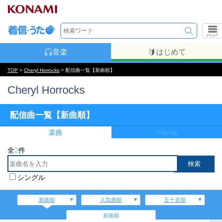
メニュー
音楽
はじめて
TOP
>
Cheryl Horrocks
> 配信曲一覧【新曲順】
Cheryl Horrocks
配信曲一覧【新曲順】
楽曲
アルバム
全
2
件
シングル
新曲順
人気曲順
五十音順
新曲順