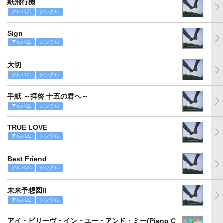
紙飛行機
アルバム
シングル
Sign
アルバム
シングル
大切
アルバム
シングル
手紙 ～拝啓 十五の君へ～
アルバム
シングル
TRUE LOVE
アルバム
シングル
Best Friend
アルバム
シングル
未来予想図II
アルバム
シングル
アイ・ビリーヴ・イン・ユー・アンド・ミー(Piano C