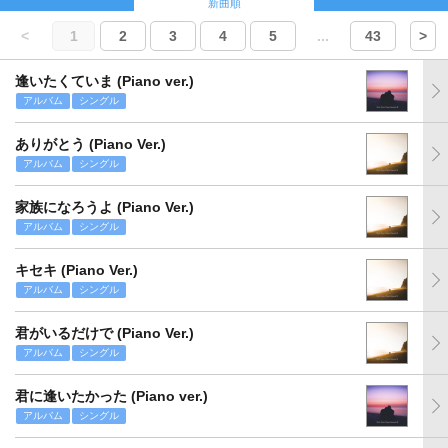
新曲順
<
1
2
3
4
5
...
43
>
逢いたくていま (Piano ver.)
アルバム
シングル
ありがとう (Piano Ver.)
アルバム
シングル
家族になろうよ (Piano Ver.)
アルバム
シングル
キセキ (Piano Ver.)
アルバム
シングル
君がいるだけで (Piano Ver.)
アルバム
シングル
君に逢いたかった (Piano ver.)
アルバム
シングル