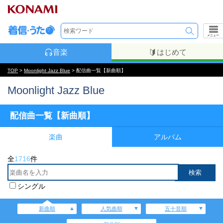
メニュー
音楽
はじめて
TOP
>
Moonlight Jazz Blue
> 配信曲一覧【新曲順】
Moonlight Jazz Blue
配信曲一覧【新曲順】
楽曲
アルバム
全
1716
件
シングル
新曲順
人気曲順
五十音順