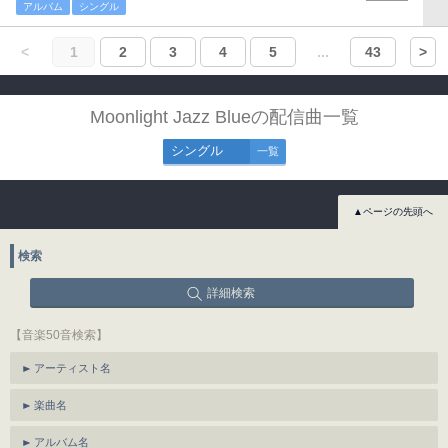
アルバム
シングル
<
1
2
3
4
5
...
43
>
Moonlight Jazz Blueの配信曲一覧
シングル
一覧
▲ページの先頭へ
検索
詳細検索
【音楽50音検索】
アーティスト名
楽曲名
アルバム名