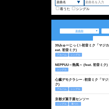
着うた
シングル
新曲順
39みゅーじっく!-初音ミク「マジカルミライ」
eat. 初音ミク)
アルバム
シングル
NEPPUU～熱風～ (feat. 初音ミク)
シングル
心臓デモクラシー -初音ミク「マジカルミラ
ク)
アルバム
シングル
京都ダ菓子屋センソー
シングル
着うた