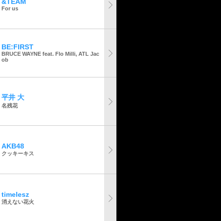
&TEAM
For us
BE:FIRST
BRUCE WAYNE feat. Flo Milli, ATL Jac
ob
平井 大
名残花
AKB48
クッキーキス
timelesz
消えない花火