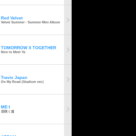
Red Velvet
Velvet Summer - Summer Mini Album
TOMORROW X TOGETHER
Nice to Meet Ya
Travis Japan
On My Road (Stadium ver.)
ME:I
花咲く道