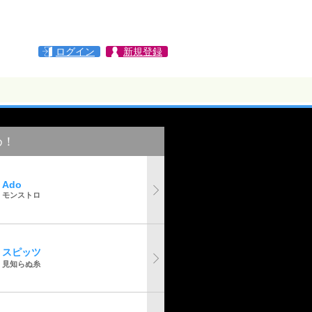
ログイン
新規登録
め！
Ado
モンストロ
スピッツ
見知らぬ糸