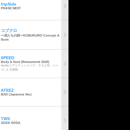
fripSide
PHASE NEXT
コブクロ
ー花たちの詩ーKOBUKURO Concept A
lbum
SPEED
Body & Soul (Remastered 2026)
Netflixリアリティシリーズ「ラヴ上等」シー
ズン2 主題歌
ATEEZ
BAD (Japanese Ver.)
TWS
SODA SODA