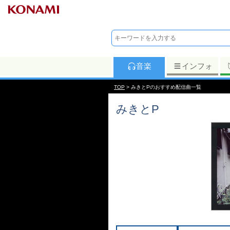
音楽
インフォ
TOP
> みきとPのおすすめ配信曲一覧
みきとP