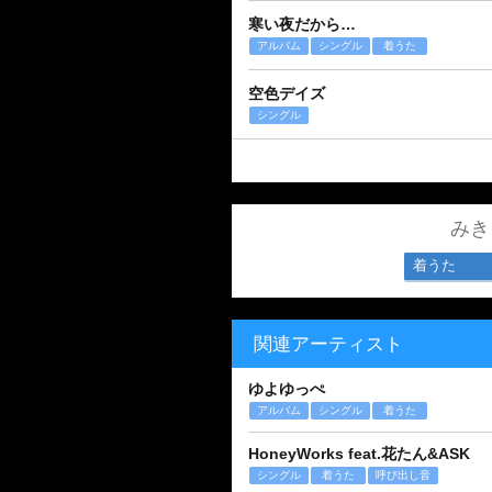
寒い夜だから…
アルバム
シングル
着うた
空色デイズ
シングル
みき
着うた
関連アーティスト
ゆよゆっぺ
アルバム
シングル
着うた
HoneyWorks feat.花たん&ASK
シングル
着うた
呼び出し音