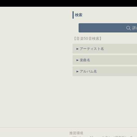
検索
詳
【音楽50音検索】
アーティスト名
楽曲名
アルバム名
推奨環境