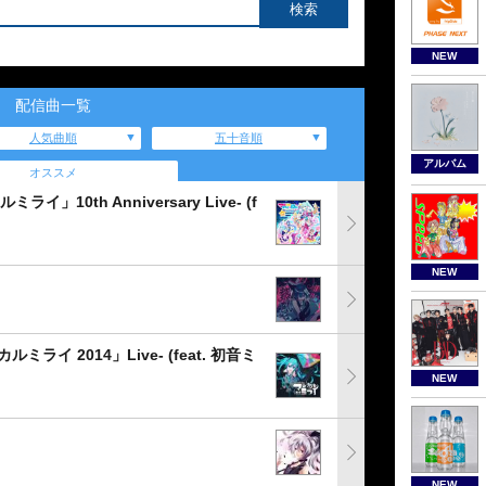
NEW
配信曲一覧
人気曲順
五十音順
アルバム
オススメ
10th Anniversary Live- (f
NEW
イ 2014」Live- (feat. 初音ミ
NEW
NEW