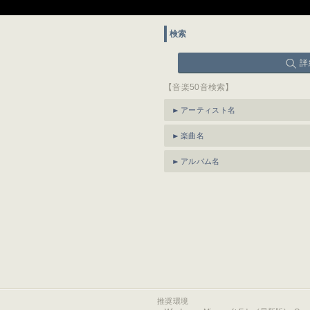
検索
詳
【音楽50音検索】
アーティスト名
楽曲名
アルバム名
推奨環境