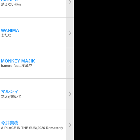
消えない花火
WANIMA
またな
MONKEY MAJIK
haneto feat. 友成空
マルシィ
花火が瞬いて
今井美樹
A PLACE IN THE SUN(2026 Remaster)