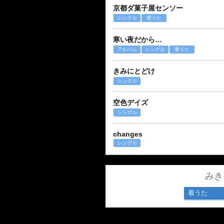
京都ダ菓子屋センソー
シングル
着うた
寒い夜だから…
アルバム
シングル
着うた
きみにとどけ
シングル
空色デイズ
シングル
changes
シングル
みき
着うた