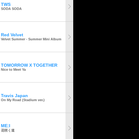
TWS
SODA SODA
Red Velvet
Velvet Summer - Summer Mini Album
TOMORROW X TOGETHER
Nice to Meet Ya
Travis Japan
On My Road (Stadium ver.)
ME:I
花咲く道