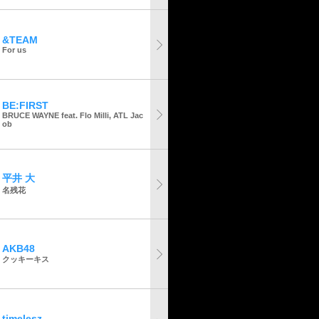
&TEAM
For us
BE:FIRST
BRUCE WAYNE feat. Flo Milli, ATL Jac
ob
平井 大
名残花
AKB48
クッキーキス
timelesz