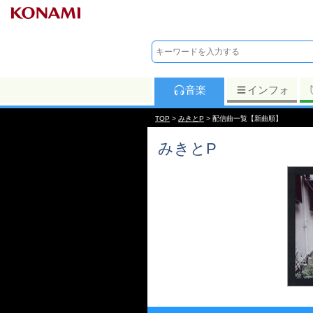
音楽
インフォ
TOP
>
みきとP
> 配信曲一覧【新曲順】
みきとP