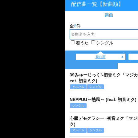
配信曲一覧【新曲順】
楽曲
全
8
件
着うた
シングル
新曲順
39みゅーじっく!-初音ミク「マジカルミライ」
eat. 初音ミク)
アルバム
シングル
NEPPUU～熱風～ (feat. 初音ミク)
シングル
心臓デモクラシー -初音ミク「マジカルミラ
ク)
アルバム
シングル