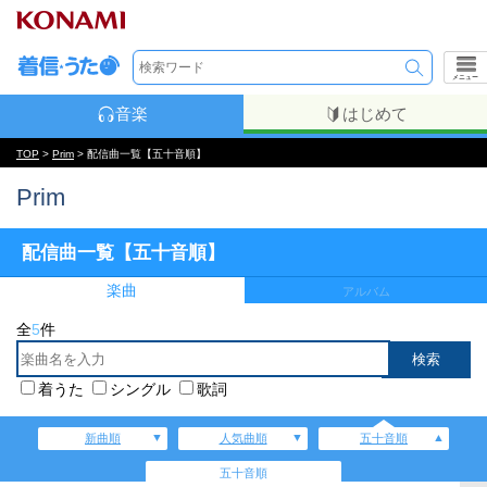
メニュー
音楽
はじめて
TOP
>
Prim
> 配信曲一覧【五十音順】
Prim
配信曲一覧【五十音順】
楽曲
アルバム
全
5
件
着うた
シングル
歌詞
新曲順
人気曲順
五十音順
五十音順