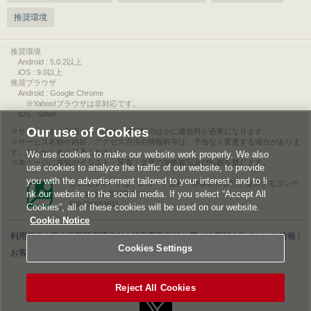
推奨環境
推奨環境
Android : 5.0.2以上
iOS : 9.0以上
推奨ブラウザ
Android : Google Chrome
※Yahoo!ブラウザは非対応です。
iOS : Safari
Our use of Cookies
サービスをご利用されるには、情報料のほかに通信料が必要になります。
サービス名称や内容、アクセス方法や情報料等は、予告なく変更する場合がありま
す。あらかじめご了承ください。
We use cookies to make our website work properly. We also
本ページに掲載のイラスト・写真・文章の無断複写及び転載を禁じます。
use cookies to analyze the traffic of our website, to provide
you with the advertisement tailored to your interest, and to li
このエルマークは、レコード会社・映像製作会社が提供するコンテ
nk our website to the social media. If you select “Accept All
ンツを示す登録商標です。
RIAJ00013011
Cookies”, all of these cookies will be used on our website.
Cookie Notice
利用規約
|
個人情報等保護方針
|
特定商取引法に基づく表記
|
ライセンス情報
|
Cookies Settings
お客様情報の外部送信について
|
Cookies Settings
©2026 Konami Digital Entertainment
Reject All Cookies