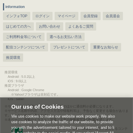
information
インフォTOP
ログイン
マイページ
会員登録
会員退会
はじめての方へ
お問い合わせ
よくあるご質問
ご利用料金等について
選べるお支払い方法
配信コンテンツについて
プレゼントについて
重要なお知らせ
推奨環境
推奨環境
Android : 5.0.2以上
iOS : 9.0以上
推奨ブラウザ
Android : Google Chrome
※Yahoo!ブラウザは非対応です。
iOS : Safari
Our use of Cookies
サービスをご利用されるには、情報料のほかに通信料が必要になります。
サービス名称や内容、アクセス方法や情報料等は、予告なく変更する場合がありま
す。あらかじめご了承ください。
We use cookies to make our website work properly. We also
本ページに掲載のイラスト・写真・文章の無断複写及び転載を禁じます。
use cookies to analyze the traffic of our website, to provide
you with the advertisement tailored to your interest, and to li
このエルマークは、レコード会社・映像製作会社が提供するコンテ