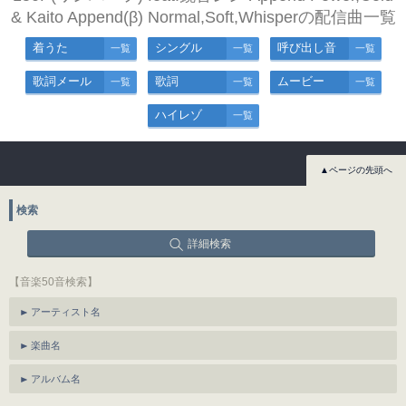
& Kaito Append(β) Normal,Soft,Whisperの配信曲一覧
着うた
シングル
呼び出し音
一覧
一覧
一覧
歌詞メール
歌詞
ムービー
一覧
一覧
一覧
ハイレゾ
一覧
▲ページの先頭へ
検索
詳細検索
【音楽50音検索】
アーティスト名
楽曲名
アルバム名