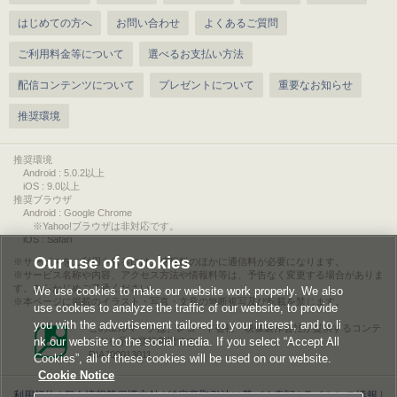
はじめての方へ
お問い合わせ
よくあるご質問
ご利用料金等について
選べるお支払い方法
配信コンテンツについて
プレゼントについて
重要なお知らせ
推奨環境
推奨環境
Android : 5.0.2以上
iOS : 9.0以上
推奨ブラウザ
Android : Google Chrome
※Yahoo!ブラウザは非対応です。
iOS : Safari
Our use of Cookies
サービスをご利用されるには、情報料のほかに通信料が必要になります。
サービス名称や内容、アクセス方法や情報料等は、予告なく変更する場合がありま
す。あらかじめご了承ください。
We use cookies to make our website work properly. We also
本ページに掲載のイラスト・写真・文章の無断複写及び転載を禁じます。
use cookies to analyze the traffic of our website, to provide
you with the advertisement tailored to your interest, and to li
このエルマークは、レコード会社・映像製作会社が提供するコンテ
nk our website to the social media. If you select “Accept All
ンツを示す登録商標です。
RIAJ00013011
Cookies”, all of these cookies will be used on our website.
Cookie Notice
利用規約
|
個人情報等保護方針
|
特定商取引法に基づく表記
|
ライセンス情報
|