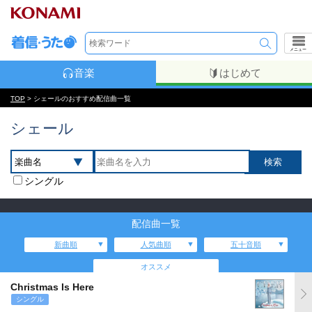
メニュー
音楽
はじめて
TOP
> シェールのおすすめ配信曲一覧
シェール
シングル
配信曲一覧
新曲順
人気曲順
五十音順
オススメ
Christmas Is Here
シングル