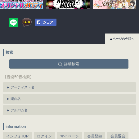
▲ページの先頭へ
検索
詳細検索
【音楽50音検索】
アーティスト名
楽曲名
アルバム名
information
インフォTOP
ログイン
マイページ
会員登録
会員退会