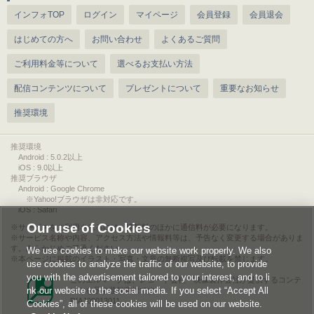
インフォTOP
ログイン
マイページ
会員登録
会員退会
はじめての方へ
お問い合わせ
よくあるご質問
ご利用料金等について
選べるお支払い方法
配信コンテンツについて
プレゼントについて
重要なお知らせ
推奨環境
推奨環境
Android : 5.0.2以上
iOS : 9.0以上
推奨ブラウザ
Android : Google Chrome
※Yahoo!ブラウザは非対応です。
iOS : Safari
Our use of Cookies
サービスをご利用されるには、情報料のほかに通信料が必要になります。
サービス名称や内容、アクセス方法や情報料等は、予告なく変更する場合がありま
す。あらかじめご了承ください。
We use cookies to make our website work properly. We also
本ページに掲載のイラスト・写真・文章の無断複写及び転載を禁じます。
use cookies to analyze the traffic of our website, to provide
you with the advertisement tailored to your interest, and to li
このエルマークは、レコード会社・映像製作会社が提供するコンテ
nk our website to the social media. If you select “Accept All
ンツを示す登録商標です。
RIAJ00013011
Cookies”, all of these cookies will be used on our website.