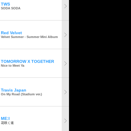
TWS
SODA SODA
Red Velvet
Velvet Summer - Summer Mini Album
TOMORROW X TOGETHER
Nice to Meet Ya
Travis Japan
On My Road (Stadium ver.)
ME:I
花咲く道