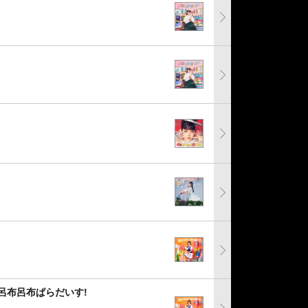
呂布呂布ぱらだいす!