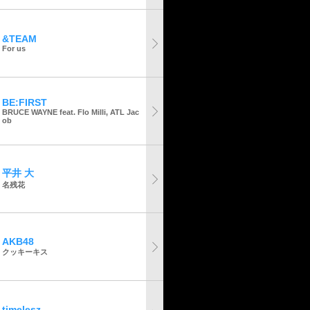
&TEAM
For us
BE:FIRST
BRUCE WAYNE feat. Flo Milli, ATL Jac
ob
平井 大
名残花
AKB48
クッキーキス
timelesz