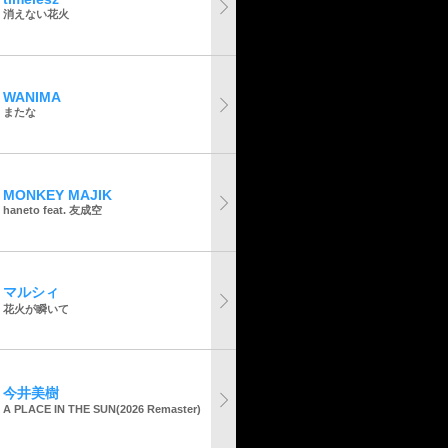
消えない花火
WANIMA
またな
MONKEY MAJIK
haneto feat. 友成空
マルシィ
花火が瞬いて
今井美樹
A PLACE IN THE SUN(2026 Remaster)