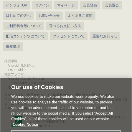
インフォTOP
ログイン
マイページ
会員登録
会員退会
はじめての方へ
お問い合わせ
よくあるご質問
ご利用料金等について
選べるお支払い方法
配信コンテンツについて
プレゼントについて
重要なお知らせ
推奨環境
推奨環境
Android : 5.0.2以上
iOS : 9.0以上
推奨ブラウザ
Android : Google Chrome
※Yahoo!ブラウザは非対応です。
Our use of Cookies
iOS : Safari
サービスをご利用されるには、情報料のほかに通信料が必要になります。
We use cookies to make our website work properly. We also
サービス名称や内容、アクセス方法や情報料等は、予告なく変更する場合がありま
use cookies to analyze the traffic of our website, to provide
す。あらかじめご了承ください。
you with the advertisement tailored to your interest, and to li
本ページに掲載のイラスト・写真・文章の無断複写及び転載を禁じます。
nk our website to the social media. If you select “Accept All
このエルマークは、レコード会社・映像製作会社が提供するコンテ
Cookies”, all of these cookies will be used on our website.
ンツを示す登録商標です。
Cookie Notice
RIAJ00013011