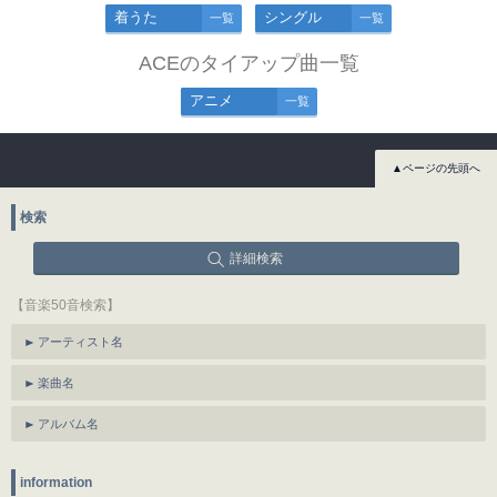
着うた
シングル
一覧
一覧
ACEのタイアップ曲一覧
アニメ
一覧
▲ページの先頭へ
検索
詳細検索
【音楽50音検索】
アーティスト名
楽曲名
アルバム名
information