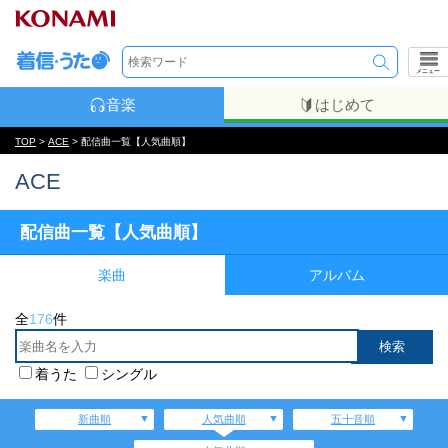
メニュー
音楽
はじめて
TOP
>
ACE
> 配信曲一覧【人気曲順】
ACE
配信曲一覧【人気曲順】
楽曲
アルバム
全
176
件
着うた
シングル
新曲順
人気曲順
五十音順