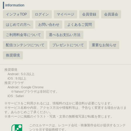
information
インフォTOP
ログイン
マイページ
会員登録
会員退会
はじめての方へ
お問い合わせ
よくあるご質問
ご利用料金等について
選べるお支払い方法
配信コンテンツについて
プレゼントについて
重要なお知らせ
推奨環境
推奨環境
Android : 5.0.2以上
iOS : 9.0以上
推奨ブラウザ
Android : Google Chrome
※Yahoo!ブラウザは非対応です。
iOS : Safari
サービスをご利用されるには、情報料のほかに通信料が必要になります。
サービス名称や内容、アクセス方法や情報料等は、予告なく変更する場合がありま
す。あらかじめご了承ください。
本ページに掲載のイラスト・写真・文章の無断複写及び転載を禁じます。
このエルマークは、レコード会社・映像製作会社が提供するコンテ
ンツを示す登録商標です。