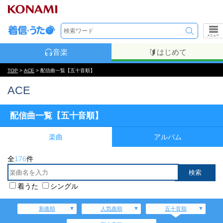
メニュー
音楽
はじめて
TOP
>
ACE
> 配信曲一覧【五十音順】
ACE
配信曲一覧【五十音順】
楽曲
アルバム
全
176
件
着うた
シングル
新曲順
人気曲順
五十音順