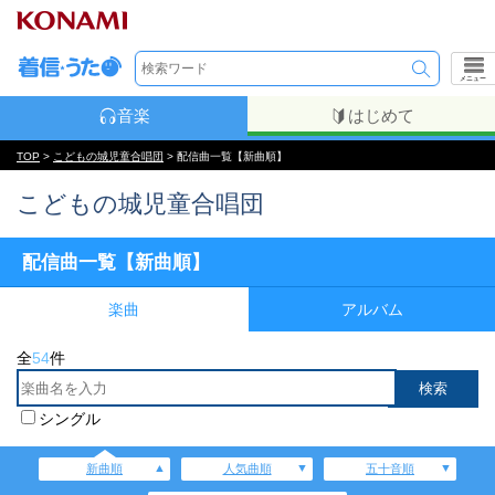
メニュー
音楽
はじめて
TOP
>
こどもの城児童合唱団
> 配信曲一覧【新曲順】
こどもの城児童合唱団
配信曲一覧【新曲順】
楽曲
アルバム
全
54
件
シングル
新曲順
人気曲順
五十音順