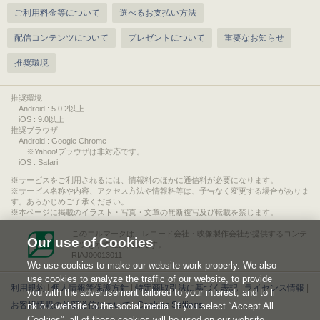
ご利用料金等について
選べるお支払い方法
配信コンテンツについて
プレゼントについて
重要なお知らせ
推奨環境
推奨環境
Android : 5.0.2以上
iOS : 9.0以上
推奨ブラウザ
Android : Google Chrome
※Yahoo!ブラウザは非対応です。
iOS : Safari
サービスをご利用されるには、情報料のほかに通信料が必要になります。
サービス名称や内容、アクセス方法や情報料等は、予告なく変更する場合がありま
す。あらかじめご了承ください。
本ページに掲載のイラスト・写真・文章の無断複写及び転載を禁じます。
このエルマークは、レコード会社・映像製作会社が提供するコンテ
Our use of Cookies
ンツを示す登録商標です。
RIAJ00013011
We use cookies to make our website work properly. We also
use cookies to analyze the traffic of our website, to provide
利用規約
|
個人情報等保護方針
|
特定商取引法に基づく表記
|
ライセンス情報
|
you with the advertisement tailored to your interest, and to li
お客様情報の外部送信について
|
Cookies Settings
nk our website to the social media. If you select “Accept All
Cookies”, all of these cookies will be used on our website.