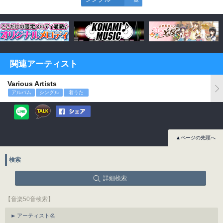
関連アーティスト
Various Artists
アルバム
シングル
着うた
▲ページの先頭へ
検索
詳細検索
【音楽50音検索】
アーティスト名