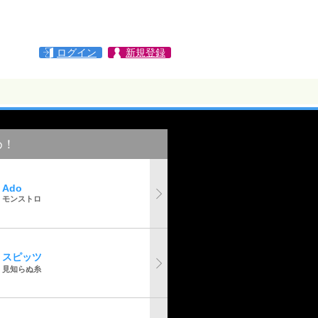
ログイン
新規登録
め！
Ado
モンストロ
スピッツ
見知らぬ糸