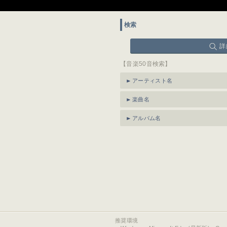
検索
詳
【音楽50音検索】
アーティスト名
楽曲名
アルバム名
推奨環境