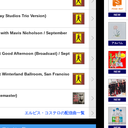
NEW
y Studios Trio Version)
 with Mavis Nicholson / September
アルバム
t Good Afternoon (Broadcast) / Sept
NEW
t Winterland Ballroom, San Francisc
aster)
NEW
エルビス・コステロの配信曲一覧
NEW