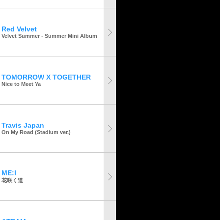
Red Velvet
Velvet Summer - Summer Mini Album
TOMORROW X TOGETHER
Nice to Meet Ya
Travis Japan
On My Road (Stadium ver.)
ME:I
花咲く道