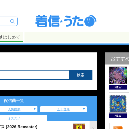
はじめて
おすす
NEW
配信曲一覧
人気曲順
五十音順
NEW
オススメ
026 Remaster)