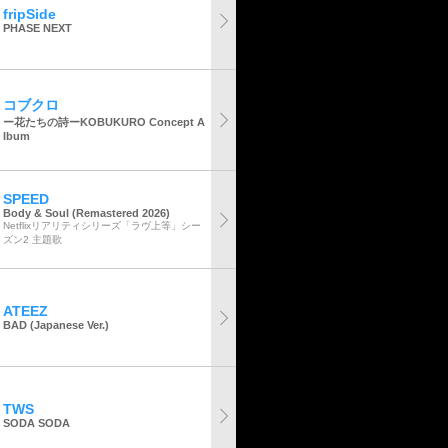
fripSide
PHASE NEXT
コブクロ
ー花たちの詩ーKOBUKURO Concept A
lbum
SPEED
Body & Soul (Remastered 2026)
Netflixリアリティシリーズ「ラヴ上等」シー
ズン2 主題歌
ATEEZ
BAD (Japanese Ver.)
TWS
SODA SODA