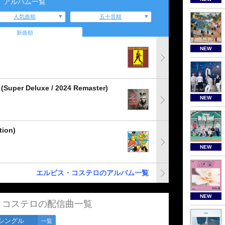
アルバム一覧
人気曲順
五十音順
新曲順
NEW
(Super Deluxe / 2024 Remaster)
NEW
tion)
NEW
エルビス・コステロのアルバム一覧
NEW
・コステロの配信曲一覧
シングル
一覧