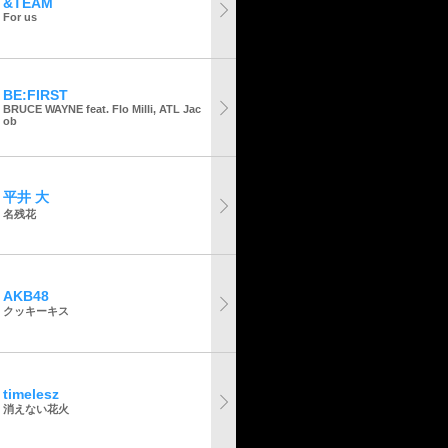
&TEAM
For us
BE:FIRST
BRUCE WAYNE feat. Flo Milli, ATL Jac
ob
平井 大
名残花
AKB48
クッキーキス
timelesz
消えない花火