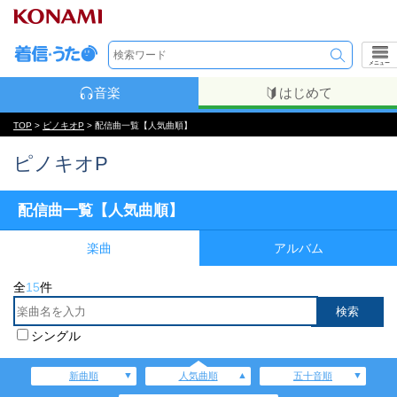
メニュー
音楽
はじめて
TOP
>
ピノキオP
> 配信曲一覧【人気曲順】
ピノキオP
配信曲一覧【人気曲順】
楽曲
アルバム
全
15
件
シングル
新曲順
人気曲順
五十音順