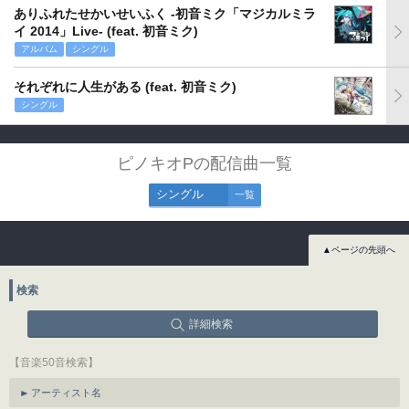
ありふれたせかいせいふく -初音ミク「マジカルミラ
イ 2014」Live- (feat. 初音ミク)
アルバム
シングル
それぞれに人生がある (feat. 初音ミク)
シングル
ピノキオPの配信曲一覧
シングル
一覧
▲ページの先頭へ
検索
詳細検索
【音楽50音検索】
アーティスト名